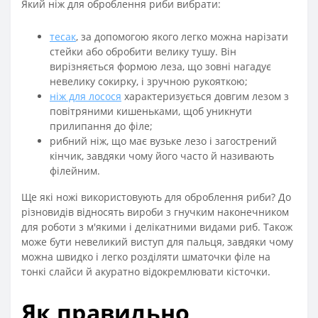
Який ніж для оброблення риби вибрати:
тесак
, за допомогою якого легко можна нарізати
стейки або обробити велику тушу. Він
вирізняється формою леза, що зовні нагадує
невелику сокирку, і зручною рукояткою;
ніж для лосося
характеризується довгим лезом з
повітряними кишеньками, щоб уникнути
прилипання до філе;
рибний ніж, що має вузьке лезо і загострений
кінчик, завдяки чому його часто й називають
філейним.
Ще які ножі використовують для оброблення риби? До
різновидів відносять вироби з гнучким наконечником
для роботи з м'якими і делікатними видами риб. Також
може бути невеликий виступ для пальця, завдяки чому
можна швидко і легко розділяти шматочки філе на
тонкі слайси й акуратно відокремлювати кісточки.
Як правильно