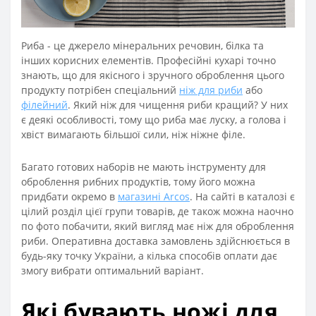
Риба - це джерело мінеральних речовин, білка та
інших корисних елементів. Професійні кухарі точно
знають, що для якісного і зручного оброблення цього
продукту потрібен спеціальний
ніж для риби
або
філейний
. Який ніж для чищення риби кращий? У них
є деякі особливості, тому що риба має луску, а голова і
хвіст вимагають більшої сили, ніж ніжне філе.
Багато готових наборів не мають інструменту для
оброблення рибних продуктів, тому його можна
придбати окремо в
магазині Arcos
. На сайті в каталозі є
цілий розділ цієї групи товарів, де також можна наочно
по фото побачити, який вигляд має ніж для оброблення
риби. Оперативна доставка замовлень здійснюється в
будь-яку точку України, а кілька способів оплати дає
змогу вибрати оптимальний варіант.
Які бувають ножі для