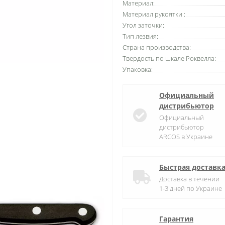
Материал:
Материал рукоятки :
Угол заточки:
Тип лезвия:
Страна производства:
Твердость по шкале Роквелла:
Упаковка:
Официальный
дистрибьютор
Официальный
дистрибьютор
ARCOS в Украине
Быстрая доставк
Доставка в течении
1-3 дней по Украине
Гарантия