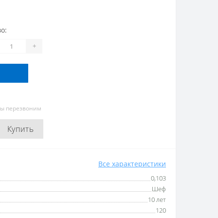
о:
+
мы перезвоним
Купить
Все характеристики
0,103
Шеф
10 лет
120