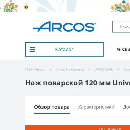
Каталог
% Ск
Ножи Arcos
Ножи по сериям
UNIVERSAL
Нож
Нож поварской 120 мм Univer
Обзор товара
Характеристики
До
Хит продаж