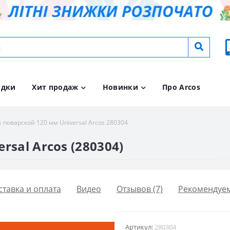
идки
Хит продаж
Новинки
Про Arcos
 поварской 120 мм Universal Arcos 280304
sal Arcos (280304)
ставка и оплата
Видео
Отзывов (7)
Рекомендуе
Артикул:
280304