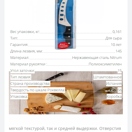
Основные характеристики
Все характеристики
Вес упаковки, кг:
0,161
Тип:
Для сыра
Гарантия:
10 лет
Длина лезвия, мм:
145
Материал:
Нержавеющая сталь Nitrum
Материал рукоятки :
Полиоксиметилен
Угол заточки:
15
Тип лезвия:
Штампованное
Страна производства:
Испания
Твердость по шкале Роквелла:
56
Упаковка:
Коробка
Нож для сыра 145 мм серии «
Юниверсал» Аркос
с
отверстиями на лезвии для нарезки сыров, как с
мягкой текстурой, так и средней выдержки. Отверстия