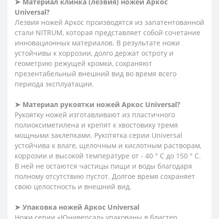
➤ Материал клинка (лезвия) ножей Аркос
Universal?
Лезвия ножей Аркос производятся из запатентованной
стали NITRUM, которая представляет собой сочетание
инновационных материалов. В результате ножи
устойчивы к коррозии, долго держат остроту и
геометрию режущей кромки, сохраняют
презентабельный внешний вид во время всего
периода эксплуатации.
➤ Материал рукоятки ножей Аркос
Universal?
Рукоятку ножей изготавливают из пластичного
полиоксиметилена и крепят к хвостовику тремя
мощными заклепками. Рукотятка серии Universal
устойчива к влаге, щелочным и кислотным растворам,
коррозии и высокой температуре от - 40 ° C до 150 ° C.
В ней не остаются частицы пищи и воды благодаря
полному отсутствию пустот. Долгое время сохраняет
свою целостность и внешний вид.
➤ Упаковка ножей Аркос
Universal
Ножи серии «Юниверсал» упакованы в блистер