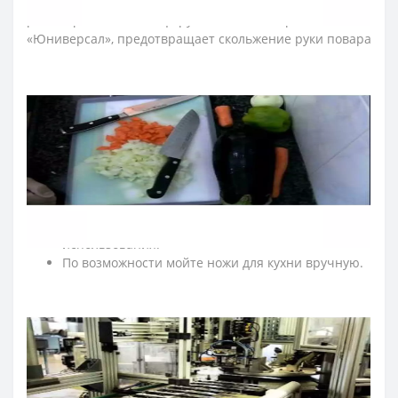
сыра прочные металлические заклепки. Выступ,
размещенный на конце рукоятки ножа серии
«Юниверсал», предотвращает скольжение руки повара
и влияет на безопасность использования ножа.
Рукоятка – гигиенична, т.к. прошла
антибактериальную обработку, которая сдерживает
распространение бактерий, грибков и плесени.
≡ ЧАСТО ЗАДАВАЕМЫЕ ВОПРОСЫ О
ПРОФЕССИОНАЛЬНЫХ НОЖАХ ARCOS
UNIVERSAL?
➤ Как ухаживать за кухонными ножами Аркос?
Мойте кухонные ножи сразу после
использования.
По возможности мойте ножи для кухни вручную.
После эксплуатации насухо протирайте кухонные
ножи мягкой тканью.
Рекомендуем резать на деревянной или
пластиковой доске.
Для ухода за лезвием ножа регулярно правьте
кухонные ножи с помощью мусата Arcos.
Храните кухонные ножи в сухом, недоступном для