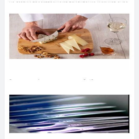
на лезвии предотвращают прилипание кусочков сыра
к ножу. Серию ножей Аркос «Юниверсал» разработали
для профессионального и бытового назначения.
Лезвие ножа для сыра изготовили из эксклюзивной
нержавеющей стали NITRUM, которая имеет
сверхвысокую режущую способность, повышенную
твердость и коррозиестойкость. В результате лезвие
ножа аркос долго не тупится, не ржавеет, поэтому
изделие имеет долгий срок службы, обеспечивая
экономическую эффективность инвентаря.
Рукоятка профессиональных ножей «Юниверсал»
идеальна для интенсивного использования благодаря
эргономичной форме с утолщением посредине.
Комфортный захват рукоятки не перегружает кисть
руки в течение длительной работы. Рукоятку
изготовили из полиоксиметиленовых накладок,
которые не создают щелей и предотвращают
проникновение микроскопических элементов пищи.
Закрепляют конструкцию рукоятки ножа для нарезки