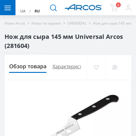
0
UA
/
RU
Ножи Arcos
Ножи по сериям
UNIVERSAL
Нож для сыра 145 мм Un
Нож для сыра 145 мм Universal Arcos
(281604)
Обзор товара
Характеристики
Доставка и опла