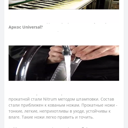
детей месте.
➤ Какие ножи входят в профессиональную серию
Аркос
Universal?
В коллекцию вошли профессиональные ножи мясника:
нож для разделки мяса, обвалочный нож, нож для
снятия шкур, нож филейный, нож секач, топор для
мяса, а также шеф-ножи, японские ножи, ножи Сантоку,
поварские ножи, ножи для овощей и фруктов, овощные
ножи, ножи для нарезки, ножи для рыбы, ножи для
салями, ножи для хлеба, ножи для хамона, нож для
шаурмы.
➤ Тип ножей Аркос
Universal?
Ножи Arcos серии «Юниверсал» изготовлены из
прокатной стали Nitrum методом штамповки. Состав
стали приближен к кованым ножам. Прокатные ножи -
тонкие, легкие, неприхотливы в уходе, устойчивы к
влаге. Такие ножи легко править и точить.