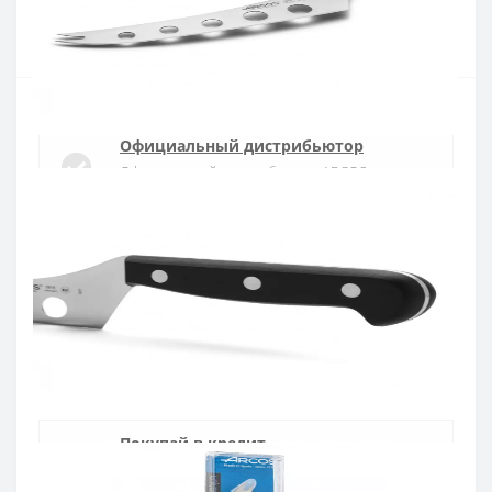
Купить
Официальный дистрибьютор
Официальный дистрибьютор ARCOS в
Украине
Быстрая доставка
Доставка в течении 1-3 дней по Украине
Гарантия качества
10 лет гарантия на ножи
Покупай в кредит
Оплата частями или мгновенная рассрочка
от ПриватБанка