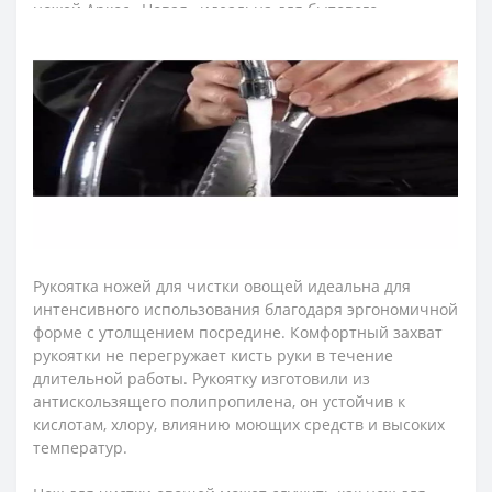
ножей Аркос «Новая» идеальна для бытового
использования, а также для небольших кухонь.
Лезвие ножа для овощей и фруктов изготовили из
эксклюзивной нержавеющей стали NITRUM, которая
имеет сверхвысокую режущую способность,
повышенную твердость и коррозиестойкость. В
результате лезвие ножа аркос долго не тупится, не
ржавеет, поэтому изделие имеет долгий срок службы,
обеспечивая экономическую эффективность
инвентаря.
Рукоятка ножей для чистки овощей идеальна для
интенсивного использования благодаря эргономичной
форме с утолщением посредине. Комфортный захват
рукоятки не перегружает кисть руки в течение
длительной работы. Рукоятку изготовили из
антискользящего полипропилена, он устойчив к
кислотам, хлору, влиянию моющих средств и высоких
температур.