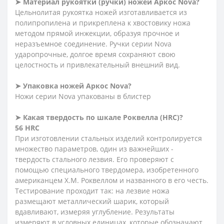
➤ Материал рукоятки (ручки) ножей Аркос Nova?
Цельнолитая рукоятка ножей изготавливается из
полипропилена и прикреплена к хвостовику ножа
методом прямой инжекции, образуя прочное и
неразъемное соединение. Ручки серии Nova
ударопрочные, долгое время сохраняют свою
целостность и привлекательный внешний вид.
➤ Упаковка ножей Аркос Nova?
Ножи серии Nova упакованы в блистер
➤
Какая
твердость
по
шкале
Роквелла (HRC)?
56 HRC
При изготовлении стальных изделий контролируется
множество параметров, один из важнейших -
твердость стального лезвия. Его проверяют с
помощью специального твердомера, изобретенного
американцем Х.М. Роквеллом и названного в его честь.
Тестирование проходит так: на лезвие ножа
размещают металлический шарик, который
вдавливают, измеряя углубление. Результаты
измеряют в условных единицах, которые обозначают