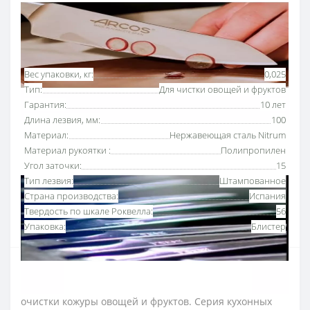
Основные характеристики
Все характеристики
Вес упаковки, кг:
0,025
Тип:
Для чистки овощей и фруктов
Гарантия:
10 лет
Длина лезвия, мм:
100
Материал:
Нержавеющая сталь Nitrum
Материал рукоятки :
Полипропилен
Угол заточки:
15
Тип лезвия:
Штампованное
Страна производства:
Испания
Твердость по шкале Роквелла:
56
Упаковка:
Блистер
Нож для чистки овощей 100 мм серии «Нова»
Аркос с красной рукояткой
разработан для удобной
очистки кожуры овощей и фруктов. Серия кухонных