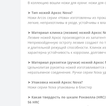
В коллекцию вошли ножи для кухни: ножи для 
➤ Тип ножей Аркос Nova?
Ножи Arcos серии «Нова» изготовлены из прок
легкие, неприхотливы в уходе, устойчивы к вла
➤ Материал клинка (лезвия) ножей Аркос N
Лезвие ножей Аркос производятся из запатен
Непревзойденную остроту лезвия создают по 
и длительной режущей способности. Клинок из
характерна устойчивость к коррозии, долговеч
➤ Материал рукоятки (ручки) ножей Аркос 
Цельнолитая рукоятка ножей изготавливается
неразъемное соединение. Ручки серии Nova у
➤ Упаковка ножей Аркос Nova?
Ножи серии Nova упакованы в блистер
➤
Какая
твердость
по
шкале
Роквелла (HRC)
56 HRC