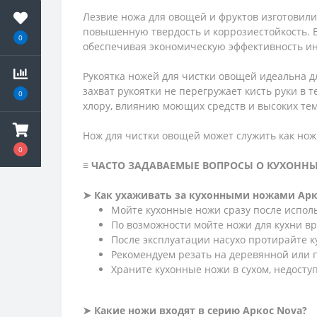
Лезвие ножа для овощей и фруктов изготовил
повышенную твердость и коррозиестойкость. В 
0
обеспечивая экономическую эффективность ин
Рукоятка ножей для чистки овощей идеальна 
захват рукоятки не перегружает кисть руки в 
0
хлору, влиянию моющих средств и высоких те
Нож для чистки овощей может служить как нож 
0
≡ ЧАСТО ЗАДАВАЕМЫЕ ВОПРОСЫ О КУХОНН
➤ Как ухаживать за кухонными ножами Арк
Мойте кухонные ножи сразу после испол
По возможности мойте ножи для кухни в
После эксплуатации насухо протирайте 
Рекомендуем резать на деревянной или п
Храните кухонные ножи в сухом, недоступ
➤ Какие ножи входят в серию Аркос Nova?