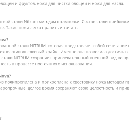
овощей и фруктов, ножи для чистки овощей и ножи для масла.
атной стали Nitrum методом штамповки. Состав стали приближе
ге. Такие ножи легко править и точить.
ova?
тованной стали NITRUM, которая представляет собой сочетани
технологии «шелковый край». Именно она позволила достичь в
 стали NITRUM сохраняет привлекательный внешний вид во вре
ность в процессе постоянного использования.
Nova?
 из полипропилена и прикреплена к хвостовику ножа методом п
даропрочные, долгое время сохраняют свою целостность и при
?