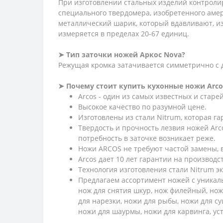
При изготовлении стальных изделий контролир
специального твердомера, изобретенного амер
металлический шарик, который вдавливают, и
измеряется в пределах 20-67 единиц.
➤ Тип заточки ножей Аркос Nova?
Режущая кромка затачивается симметрично с д
➤ Почему стоит купить кухонные ножи Arco
Arcos - один из самых известных и стар
Высокое качество по разумной цене.
Изготовлены из стали Nitrum, которая г
Твердость и прочность лезвия ножей Arc
потребность в заточке возникает реже.
Ножи ARCOS не требуют частой замены, в
Arcos дает 10 лет гарантии на производс
Технология изготовления стали Nitrum э
Предлагаем ассортимент ножей с уникаль
нож для снятия шкур, нож филейный, нож
для нарезки, ножи для рыбы, ножи для су
ножи для шаурмы, ножи для карвинга, у