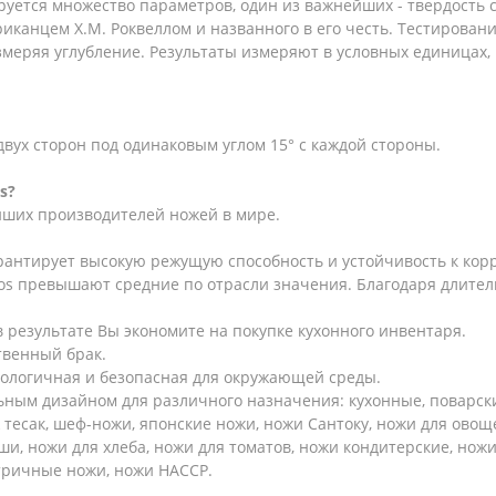
уется множество параметров, один из важнейших - твердость 
иканцем Х.М. Роквеллом и названного в его честь. Тестирован
змеряя углубление. Результаты измеряют в условных единицах
вух сторон под одинаковым углом 15° с каждой стороны.
s?
ейших производителей ножей в мире.
арантирует высокую режущую способность и устойчивость к кор
os превышают средние по отрасли значения. Благодаря длитель
 результате Вы экономите на покупке кухонного инвентаря.
твенный брак.
кологичная и безопасная для окружающей среды.
ным дизайном для различного назначения: кухонные, поварские
 тесак, шеф-ножи, японские ножи, ножи Сантоку, ножи для овощ
ши, ножи для хлеба, ножи для томатов, ножи кондитерские, ножи
стричные ножи, ножи HACCP.