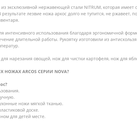
и из эксклюзивной нержавеющей стали NITRUM, которая имеет 
результате лезвие ножа аркос долго не тупится, не ржавеет, п
вентаря.
для интенсивного использования благодаря эргономичной фор
течение длительной работы. Рукоятку изготовили из антискольз
мператур.
для нарезания овощей, нож для чистки картофеля, нож для ябло
ЫХ НОЖАХ ARCOS СЕРИИ
NOVA?
ос?
ьзования.
ручную.
кухонные ножи мягкой тканью.
ластиковой доске.
ном для детей месте.