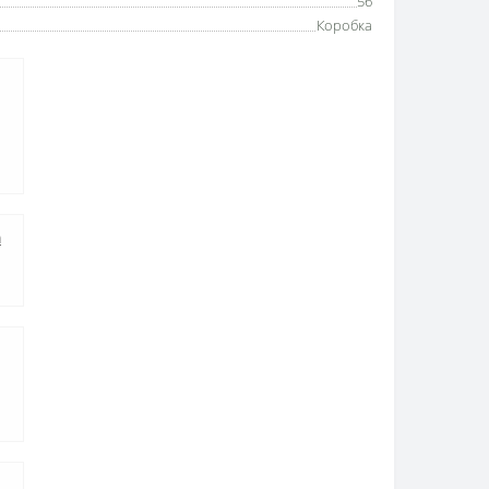
56
Коробка
а