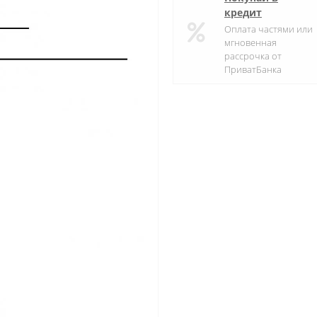
кредит
Оплата частями или
мгновенная
рассрочка от
ПриватБанка