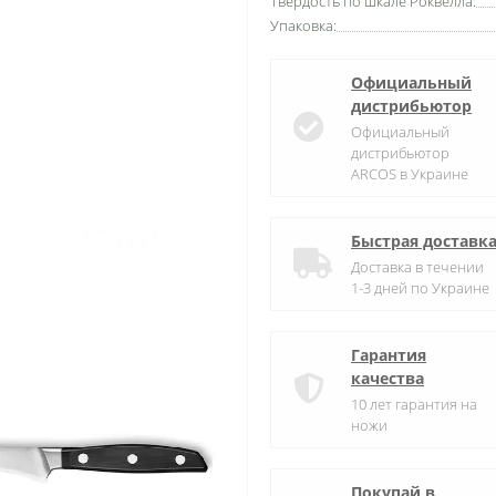
Твердость по шкале Роквелла:
Упаковка:
Официальный
дистрибьютор
Официальный
дистрибьютор
ARCOS в Украине
Быстрая доставк
Доставка в течении
1-3 дней по Украине
Гарантия
качества
10 лет гарантия на
ножи
Покупай в