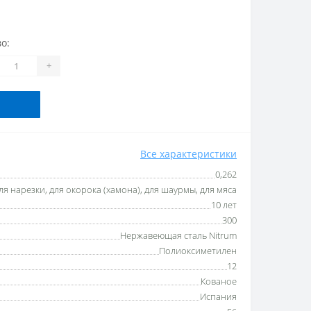
о:
+
Все характеристики
0,262
ля нарезки, для окорока (хамона), для шаурмы, для мяса
10 лет
300
Нержавеющая сталь Nitrum
Полиоксиметилен
12
Кованое
Испания