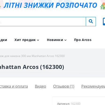
идки
Хит продаж
Новинки
Про Arcos
ож для хамона 300 мм Manhattan Arcos 162300
attan Arcos (162300)
ставка и оплата
Видео
Отзывов (1)
Рекомендуе
Артикул:
162300