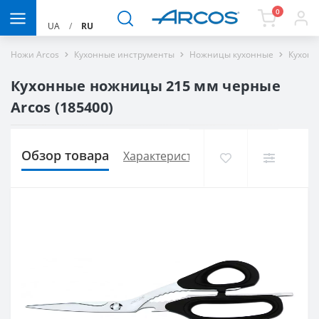
0
UA
/
RU
Ножи Arcos
Кухонные инструменты
Ножницы кухонные
Кухонн
Кухонные ножницы 215 мм черные
Arcos (185400)
Обзор товара
Характеристики
Доставка и опла