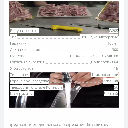
Основные характеристики
Все характеристики
Вес упаковки, кг:
0,205
Тип:
HACCP, кондитерские
Гарантия:
10 лет
Длина лезвия, мм:
300
Материал:
Нержавеющая сталь Nitrum
Материал рукоятки :
Полипропилен
Угол заточки:
15
Тип лезвия:
Штампованное
Страна производства:
Испания
Твердость по шкале Роквелла:
56
Цвет рукояти:
Черный
Нож кондитерский 300 мм «2900» Аркос с
рукояткой черного
цвета
и серрейторным краем
предназначен для легкого разрезания бисквитов,