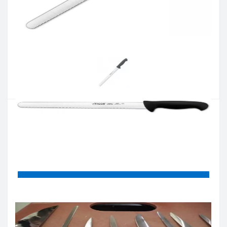
Артикул:
293725
Наличие:
В наличии
Кол-во:
Цена 990 грн.
-
+
КУПИТЬ
Купить в один клик
Введите номер телефона и мы перезвоним