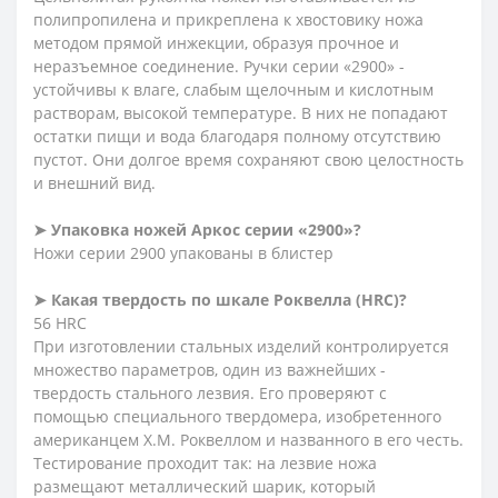
полипропилена и прикреплена к хвостовику ножа
методом прямой инжекции, образуя прочное и
неразъемное соединение. Ручки серии «2900» -
устойчивы к влаге, слабым щелочным и кислотным
растворам, высокой температуре. В них не попадают
остатки пищи и вода благодаря полному отсутствию
пустот. Они долгое время сохраняют свою целостность
и внешний вид.
➤ Упаковка ножей Аркос серии «2900»?
Ножи серии 2900 упакованы в блистер
➤ Какая твердость по шкале Роквелла (HRC)?
56 HRC
При изготовлении стальных изделий контролируется
множество параметров, один из важнейших -
твердость стального лезвия. Его проверяют с
помощью специального твердомера, изобретенного
американцем Х.М. Роквеллом и названного в его честь.
Тестирование проходит так: на лезвие ножа
размещают металлический шарик, который