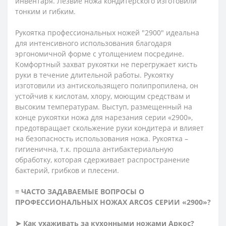
инвентаря. Лезвие ножа кондитерского изготовили
тонким и гибким.
Рукоятка профессиональных ножей "2900" идеальна
для интенсивного использования благодаря
эргономичной форме с утолщением посредине.
Комфортный захват рукоятки не перегружает кисть
руки в течение длительной работы. Рукоятку
изготовили из антискользящего полипропилена, он
устойчив к кислотам, хлору, моющим средствам и
высоким температурам. Выступ, размещенный на
конце рукоятки ножа для нарезания серии «2900»,
предотвращает скольжение руки кондитера и влияет
на безопасность использования ножа. Рукоятка –
гигиенична, т.к. прошла антибактериальную
обработку, которая сдерживает распространение
бактерий, грибков и плесени.
≡ ЧАСТО ЗАДАВАЕМЫЕ ВОПРОСЫ О
ПРОФЕССИОНАЛЬНЫХ НОЖАХ ARCOS СЕРИИ «2900»?
➤ Как ухаживать за кухонными ножами Аркос?