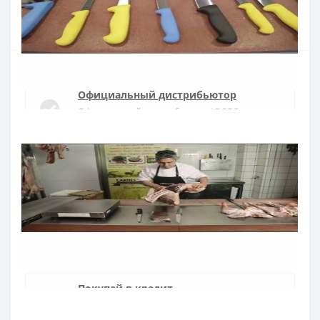
Купить
Официальный дистрибьютор
Официальный дистрибьютор ARCOS в
Украине
Быстрая доставка
Доставка в течении 1-3 дней по Украине
Гарантия качества
10 лет гарантия на ножи
Покупай в кредит
Оплата частями или мгновенная рассрочка
от ПриватБанка