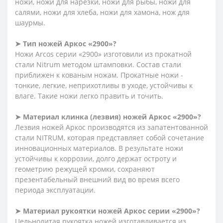
ножи, ножи для нарезки, ножи для рыбы, ножи для
салями, ножи для хлеба, ножи для хамона, нож для
шаурмы.
➤ Тип ножей Аркос «2900»?
Ножи Arcos серии «2900» изготовили из прокатной
стали Nitrum методом штамповки. Состав стали
приближен к кованым ножам. Прокатные ножи -
тонкие, легкие, неприхотливы в уходе, устойчивы к
влаге. Такие ножи легко править и точить.
➤ Материал клинка (лезвия) ножей Аркос «2900»?
Лезвия ножей Аркос производятся из запатентованной
стали NITRUM, которая представляет собой сочетание
инновационных материалов. В результате ножи
устойчивы к коррозии, долго держат остроту и
геометрию режущей кромки, сохраняют
презентабельный внешний вид во время всего
периода эксплуатации.
➤ Материал рукоятки ножей Аркос серии «2900»?
Цельнолитая рукоятка ножей изготавливается из