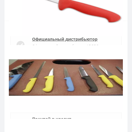
Купить
Официальный дистрибьютор
Официальный дистрибьютор ARCOS в
Украине
Быстрая доставка
Доставка в течении 1-3 дней по Украине
Гарантия качества
10 лет гарантия на ножи
Покупай в кредит
Оплата частями или мгновенная рассрочка
от ПриватБанка