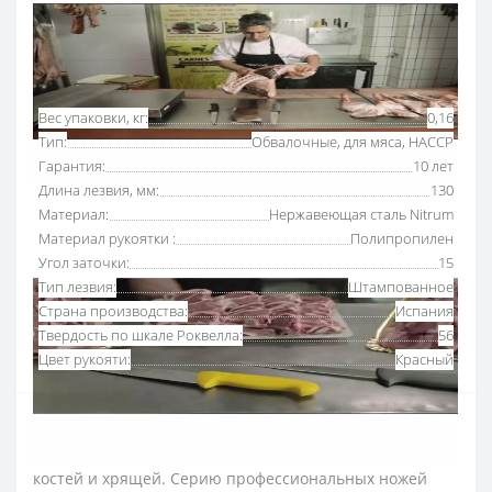
Основные характеристики
Все характеристики
Вес упаковки, кг:
0,16
Тип:
Обвалочные, для мяса, HACCP
Гарантия:
10 лет
Длина лезвия, мм:
130
Материал:
Нержавеющая сталь Nitrum
Материал рукоятки :
Полипропилен
Угол заточки:
15
Тип лезвия:
Штампованное
Страна производства:
Испания
Твердость по шкале Роквелла:
56
Цвет рукояти:
Красный
Нож обвалочный 130 мм «2900» Аркос с рукояткой
красного
цвета
используют для отделения мяса от
костей и хрящей. Серию профессиональных ножей