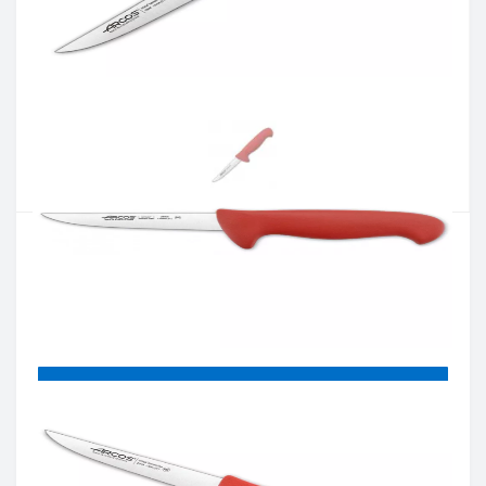
Артикул:
294422
Наличие:
В наличии
Кол-во:
Цена 766 грн.
-
+
КУПИТЬ
Купить в один клик
Введите номер телефона и мы перезвоним