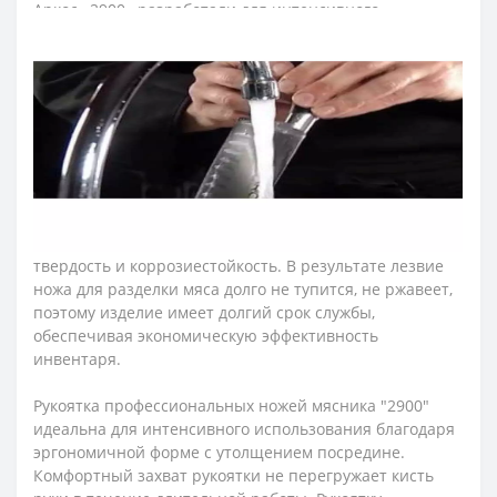
Аркос «2900» разработали для интенсивного
использования на кухнях ресторанов и пищевых
производств. Рекомендуем приобретать серию ножей
мясника "2900" предприятиям и ресторанам, которые
придерживаются принципов HACCP. Для этих целей
рукоятки ножей имеют цветовую кодировку по
назначению.
Лезвие ножа для мяса изготовили из эксклюзивной
нержавеющей стали NITRUM, которая имеет
сверхвысокую режущую способность, повышенную
твердость и коррозиестойкость. В результате лезвие
ножа для разделки мяса долго не тупится, не ржавеет,
поэтому изделие имеет долгий срок службы,
обеспечивая экономическую эффективность
инвентаря.
Рукоятка профессиональных ножей мясника "2900"
идеальна для интенсивного использования благодаря
эргономичной форме с утолщением посредине.
Комфортный захват рукоятки не перегружает кисть