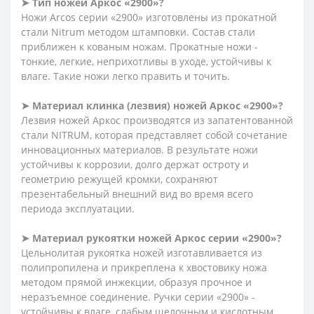
➤ Тип ножей Аркос «2900»?
Ножи Arcos серии «2900» изготовлены из прокатной
стали Nitrum методом штамповки. Состав стали
приближен к кованым ножам. Прокатные ножи -
тонкие, легкие, неприхотливы в уходе, устойчивы к
влаге. Такие ножи легко править и точить.
➤ Материал клинка (лезвия) ножей Аркос «2900»?
Лезвия ножей Аркос производятся из запатентованной
стали NITRUM, которая представляет собой сочетание
инновационных материалов. В результате ножи
устойчивы к коррозии, долго держат остроту и
геометрию режущей кромки, сохраняют
презентабельный внешний вид во время всего
периода эксплуатации.
➤ Материал рукоятки ножей Аркос серии «2900»?
Цельнолитая рукоятка ножей изготавливается из
полипропилена и прикреплена к хвостовику ножа
методом прямой инжекции, образуя прочное и
неразъемное соединение. Ручки серии «2900» -
устойчивы к влаге, слабым щелочным и кислотным