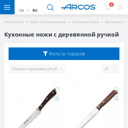
0
UA
/
RU
Ножи Arcos
Ножи по назначению
Кухонные ножи
Кухонные но
Кухонные ножи с деревянной ручкой
Фильтр товаров