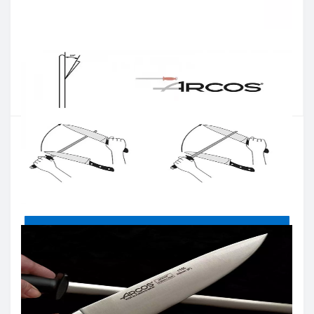
Артикул:
278512
Наличие:
В наличии
Кол-во:
Цена 1 660 грн.
-
+
КУПИТЬ
Купить в один клик
Введите номер телефона и мы перезвоним
Купить