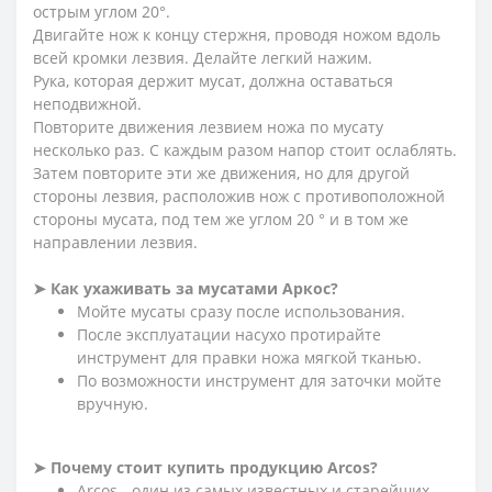
острым углом 20°.
Двигайте нож к концу стержня, проводя ножом вдоль
всей кромки лезвия. Делайте легкий нажим.
Рука, которая держит мусат, должна оставаться
неподвижной.
Повторите движения лезвием ножа по мусату
несколько раз. С каждым разом напор стоит ослаблять.
Затем повторите эти же движения, но для другой
стороны лезвия, расположив нож с противоположной
стороны мусата, под тем же углом 20 ° и в том же
направлении лезвия.
➤ Как ухаживать за мусатами Аркос?
Мойте мусаты сразу после использования.
После эксплуатации насухо протирайте
инструмент для правки ножа мягкой тканью.
По возможности инструмент для заточки мойте
вручную.
➤ Почему стоит купить продукцию Arcos?
Arcos - один из самых известных и старейших