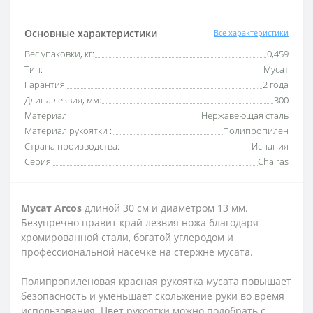
Основные характеристики
Все характеристики
Вес упаковки, кг:
0,459
Тип:
Мусат
Гарантия:
2 года
Длина лезвия, мм:
300
Материал:
Нержавеющая сталь
Материал рукоятки :
Полипропилен
Страна производства:
Испания
Серия:
Chairas
Мусат Arcos
длиной 30 см и диаметром 13 мм.
Безупречно правит край лезвия ножа благодаря
хромированной стали, богатой углеродом и
профессиональной насечке на стержне мусата.
Полипропиленовая красная рукоятка мусата повышает
безопасность и уменьшает скольжение руки во время
использования. Цвет рукоятки можно подобрать с