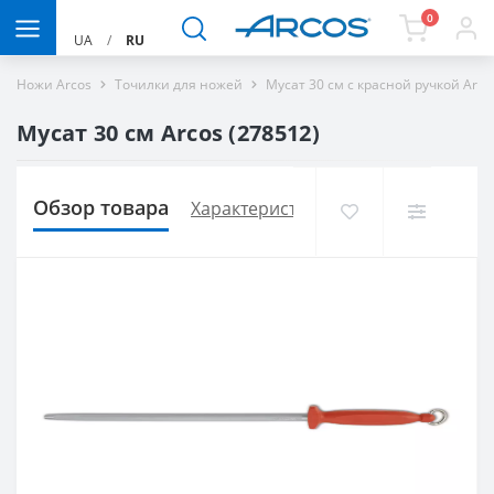
0
UA
/
RU
Ножи Arcos
Точилки для ножей
Мусат 30 см с красной ручкой Arco
Мусат 30 см Arcos (278512)
Обзор товара
Характеристики
Доставка и опла