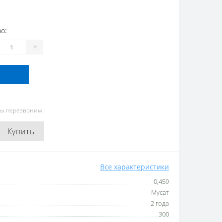
о:
+
мы перезвоним
Купить
Все характеристики
0,459
Мусат
2 года
300