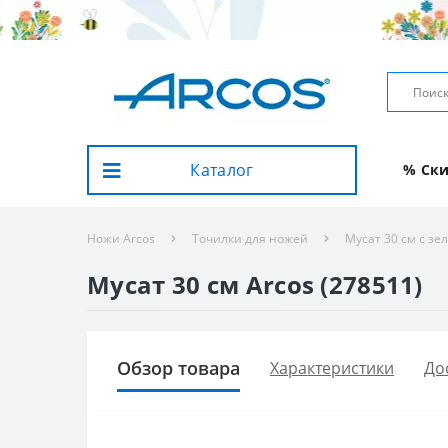
Каталог
% Ск
Ножи Arcos
Точилки для ножей
Мусат 30 см с зе
Мусат 30 см Arcos (278511)
Обзор товара
Характеристики
До