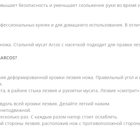
овышает безопасность и уменьшает скольжение руки во время 
офессиональных кухнях и для домашнего использования. В отлич
ожа. Стальной мусат Arcos с насечкой подходит для правки лез
 ARCOS?
ения деформированной кромки лезвия ножа. Правильный угол и
я.
а, в районе стыка лезвия и рукоятки мусата. Лезвие «смотрит»
вдоль всей кромки лезвия. Делайте легкий нажим.
я неподвижной.
есколько раз. С каждым разом напор стоит ослаблять.
ой стороны лезвия, расположив нож с противоположной стороны м