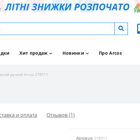
идки
Хит продаж
Новинки
Про Arcos
леной ручкой Arcos 278511
ставка и оплата
Отзывов (1)
Артикул:
278511