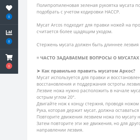
Полипропиленовая зеленая рукоятка мусата п
подобрать с учетом кодировки HACCP.
0
Мусат Arcos подходит для правки ножей на пр
считается более щадящим уходом.
0
Стержень мусата должен быть длиннее лезвия н
≡ ЧАСТО ЗАДАВАЕМЫЕ ВОПРОСЫ О МУСАТАХ
0
➤ Как правильно править мусатом Аркос?
Мусат используется для правки и восстановл
восстановления и поддержания остроты лезви
Лезвие ножа нужно расположить в начале мусат
острым углом 20°.
Двигайте нож к концу стержня, проводя ножом 
Рука, которая держит мусат, должна оставатьс
Повторите движения лезвием ножа по мусату н
Затем повторите эти же движения, но для друг
направлении лезвия.