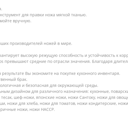
я.
нструмент для правки ножа мягкой тканью.
 мойте вручную.
ейших производителей ножей в мире.
арантирует высокую режущую способность и устойчивость к кор
os превышают средние по отрасли значения. Благодаря длитель
 результате Вы экономите на покупке кухонного инвентаря.
твенный брак.
кологичная и безопасная для окружающей среды.
ным дизайном для различного назначения: кухонные, поварские
 тесак, шеф-ножи, японские ножи, ножи Сантоку, ножи для овощ
ши, ножи для хлеба, ножи для томатов, ножи кондитерские, ножи
стричные ножи, ножи HACCP.