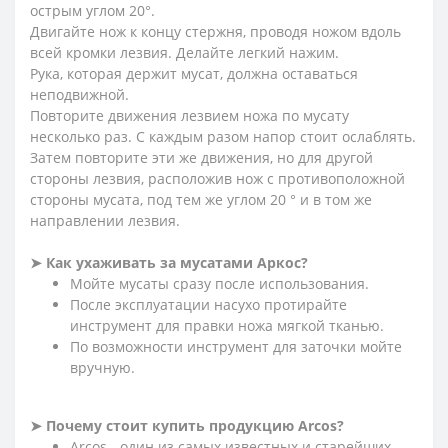
острым углом 20°.
Двигайте нож к концу стержня, проводя ножом вдоль
всей кромки лезвия. Делайте легкий нажим.
Рука, которая держит мусат, должна оставаться
неподвижной.
Повторите движения лезвием ножа по мусату
несколько раз. С каждым разом напор стоит ослаблять.
Затем повторите эти же движения, но для другой
стороны лезвия, расположив нож с противоположной
стороны мусата, под тем же углом 20 ° и в том же
направлении лезвия.
➤ Как ухаживать за мусатами Аркос?
Мойте мусаты сразу после использования.
После эксплуатации насухо протирайте
инструмент для правки ножа мягкой тканью.
По возможности инструмент для заточки мойте
вручную.
➤ Почему стоит купить продукцию Arcos?
Arcos - один из самых известных и старейших