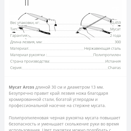
Основные характеристики
Все характеристики
Вес упаковки, кг:
0,459
Тип:
Мусат
Гарантия:
2 года
Длина лезвия, мм:
300
Материал:
Нержавеющая сталь
Материал рукоятки :
Полипропилен
Страна производства:
Испания
Серия:
Chairas
Мусат Arcos
длиной 30 см и диаметром 13 мм.
Безупречно правит край лезвия ножа благодаря
хромированной стали, богатой углеродом и
профессиональной насечке на стержне мусата.
Полипропиленовая черная рукоятка мусата повышает
безопасность и уменьшает скольжение руки во время
использования. Цвет рукоятки можно подобрать с