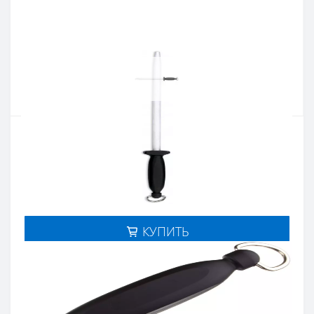
Артикул:
278510
Наличие:
В наличии
Кол-во:
Цена 1 660 грн.
-
+
КУПИТЬ
Купить в один клик
Введите номер телефона и мы перезвоним
Купить