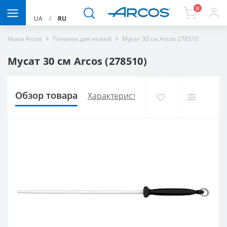
0
UA
/
RU
Ножи Arcos
Точилки для ножей
Мусат 30 см Arcos 278510
Мусат 30 см Arcos (278510)
Обзор товара
Характеристики
Доставка и опла