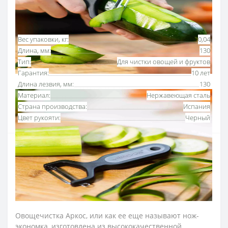
Основные характеристики
Все характеристики
Вес упаковки, кг:
0,04
Длина, мм:
130
Тип:
Для чистки овощей и фруктов
Гарантия:
10 лет
Длина лезвия, мм:
130
Материал:
Нержавеющая сталь
Страна производства:
Испания
Цвет рукояти:
Черный
Овощечистка 130 мм Arcos
- незаменимый
инвентарь для домашних и профессиональных кухонь.
Овощечистка горизонтальная легко и безопасно
очистить кожу овощей с минимальным количеством
отходов, по сравнению с обычным ножом.
Овощечистка Аркос, или как ее еще называют нож-
экономка, изготовлена ​​из высококачественной