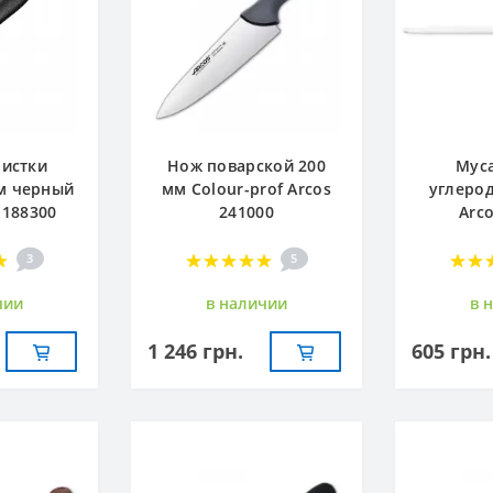
чистки
Нож поварской 200
Муса
м черный
мм Сolour-prof Arcos
углерод
 188300
241000
Arc
3
5
чии
в наличии
в 
1 246 грн.
605 грн.