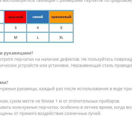
ра воспользуйтесь таблицей с размерами перчаток по цифровом
ми рукавицами?
трите перчатки на наличие дефектов. Не пользуйтесь повреж
рических устройств или установок. Нержавеющая сталь проводи
ами?
чужные рукавицы, каждый раз после использования в воде при
ом, сухом месте не ближе 1 м от отопительных приборов.
вать кольчужные перчатки, особенно в летнее время, когда в
щены от прямого воздействия солнечных лучей.