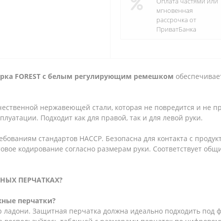
Оплата частями или
мгновенная
рассрочка от
ПриватБанка
рка F
OREST с белым регулирующим ремешком
обеспечивает
ественной нержавеющей стали, которая не повредится и не пр
луатации. Подходит как для правой, так и для левой руки.
бованиям стандартов НАССP. Безопасна для контакта с продукт
товое кодирование согласно размерам руки. Соответствует общ
НЫХ ПЕРЧАТКАХ?
жные перчатки?
 ладони. Защитная перчатка должна идеально подходить под фо