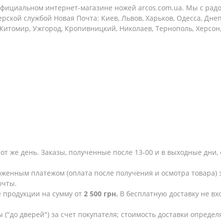
фициальном интернет-магазине ножей arcos.com.ua. Мы с рад
рской службой Новая Почта: Киев, Львов, Харьков, Одесса, Дне
 Житомир, Ужгород, Кропивницкий, Николаев, Тернополь, Херсон
тот же день. Заказы, полученные после 13-00 и в выходные дн
женным платежом (оплата после получения и осмотра товара) з
очты.
е продукции на сумму от
2 500 грн.
В бесплатную доставку не в
 ("до дверей") за счет покупателя; стоимость доставки опреде