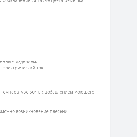
у обозначению, а также цвета ремешка.
денным изделием.
т электрический ток.
 температуре 50° С с добавлением моющего
озможно возникновение плесени.