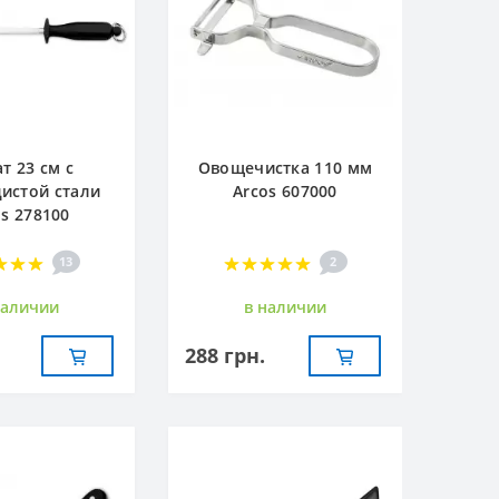
т 23 см с
Овощечистка 110 мм
истой стали
Arcos 607000
os 278100
13
2
наличии
в наличии
288 грн.