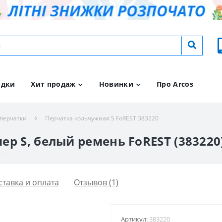
идки
Хит продаж
Новинки
Про Arcos
перчатки
Перчатка кольчужная S FoREST 383220
р S, белый ремень FoREST (383220
ставка и оплата
Отзывов (1)
Артикул:
383220