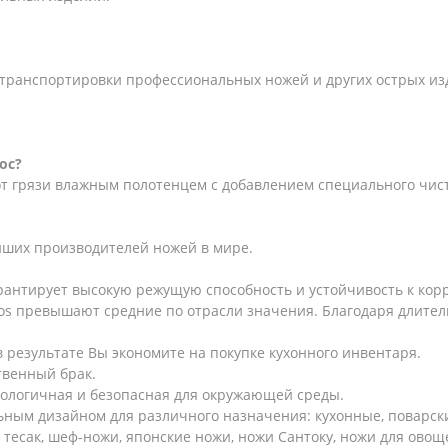
и транспортировки профессиональных ножей и других острых и
ос?
от грязи влажным полотенцем с добавлением специального чис
ейших производителей ножей в мире.
арантирует высокую режущую способность и устойчивость к кор
os превышают средние по отрасли значения. Благодаря длитель
 результате Вы экономите на покупке кухонного инвентаря.
твенный брак.
кологичная и безопасная для окружающей среды.
ным дизайном для различного назначения: кухонные, поварские
 тесак, шеф-ножи, японские ножи, ножи Сантоку, ножи для овощ