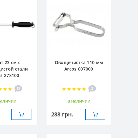
т 23 см с
Овощечистка 110 мм
истой стали
Arcos 607000
os 278100
13
2
наличии
в наличии
288 грн.