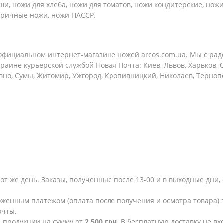
ши, ножи для хлеба, ножи для томатов, ножи кондитерские, ножи
стричные ножи, ножи HACCP.
 официальном интернет-магазине ножей arcos.com.ua. Мы с ра
раине курьерской службой Новая Почта: Киев, Львов, Харьков, 
вно, Сумы, Житомир, Ужгород, Кропивницкий, Николаев, Терноп
тот же день. Заказы, полученные после 13-00 и в выходные дн
женным платежом (оплата после получения и осмотра товара) з
очты.
е продукции на сумму от
2 500 грн.
В бесплатную доставку не в