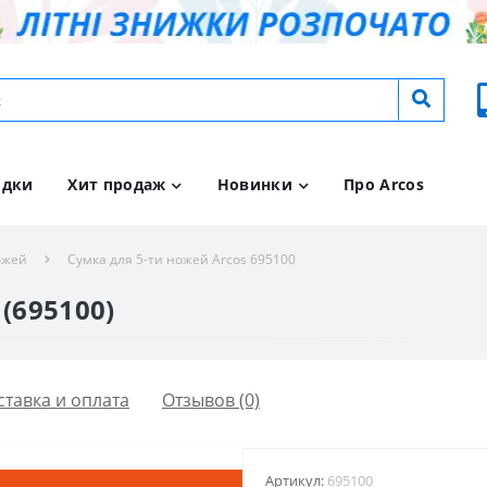
идки
Хит продаж
Новинки
Про Arcos
ожей
Сумка для 5-ти ножей Arcos 695100
(695100)
ставка и оплата
Отзывов (0)
Артикул:
695100