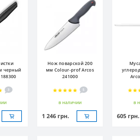
чистки
Нож поварской 200
Муса
м черный
мм Сolour-prof Arcos
углерод
 188300
241000
Arc
3
5
чии
в наличии
в 
1 246 грн.
605 грн.