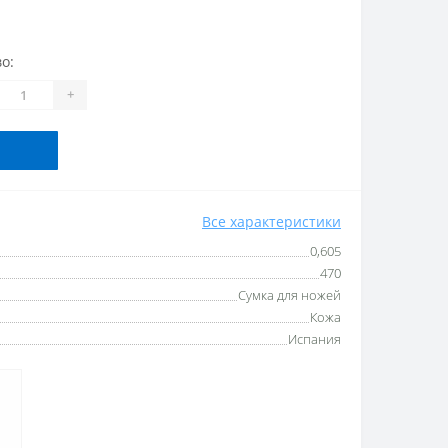
о:
+
Все характеристики
0,605
470
Сумка для ножей
Кожа
Испания