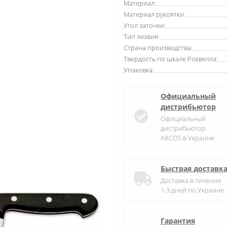
Материал:
Материал рукоятки :
Угол заточки:
Тип лезвия:
Страна производства:
Твердость по шкале Роквелла:
Упаковка:
Официальный
дистрибьютор
Официальный
дистрибьютор
ARCOS в Украине
Быстрая доставк
Доставка в течении
1-3 дней по Украине
Гарантия