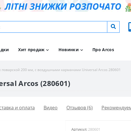
идки
Хит продаж
Новинки
Про Arcos
 поварской 200 мм, с воздушными карманами Universal Arcos 280601
sal Arcos (280601)
ставка и оплата
Видео
Отзывов (6)
Рекомендуе
Артикул:
280601