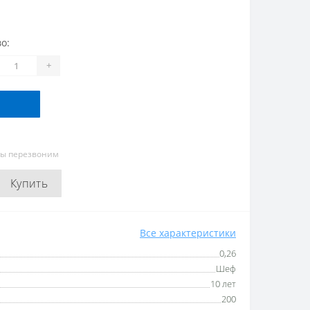
о:
+
мы перезвоним
Купить
Все характеристики
0,26
Шеф
10 лет
200