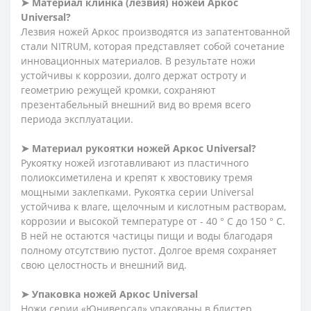
➤
Материал клинка (лезвия) ножей Аркос
Universal
?
Лезвия ножей Аркос производятся из запатентованной
стали NITRUM, которая представляет собой сочетание
инновационных материалов. В результате ножи
устойчивы к коррозии, долго
держат
остроту и
геометрию режущей кромки, сохраняют
презентабельный внешний вид во время всего
периода эксплуатации.
➤
Материал рукоятки ножей Аркос
Universal
?
Рукоятку ножей изготавливают из пластичного
полиоксиметилена и крепят к хвостовику тремя
мощными заклепками. Рукоятка серии Universal
устойчива к влаге, щелочным и кислотным растворам,
коррозии и высокой температуре от - 40 ° C до 150 ° C.
В ней не остаются частицы пищи и воды благодаря
полному отсутствию пустот. Долгое время сохраняет
свою целостность и внешний вид.
➤
Упаковка ножей Аркос
Universal
Ножи серии «Юниверсал» упакованы в блистер