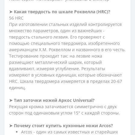
➤
Какая твердость по шкале Роквелла (HRC)?
56 HRC
При изготовлении стальных изделий контролируется
множество параметров, один из важнейших -
твердость стального лезвия. Его проверяют с
помощью специального твердомера, изобретенного
американцем Х.М. Роквеллом и названного в его честь.
Тестирование проходит так: на лезвие ножа
размещают металлический шарик, который
вдавливают, измеряя углубление. Результаты
измеряют в условных единицах, которые обозначают
HRC. Шкала твердомера измеряется в пределах 20-67
единиц.
➤
Тип заточки ножей Аркос
Universal
?
Режущая кромка затачивается симметрично с двух
сторон под одинаковым углом 15
°
с каждой стороны.
➤
Почему стоит купить кухонные ножи Arcos?
Arcos - один из самых известных и старейших