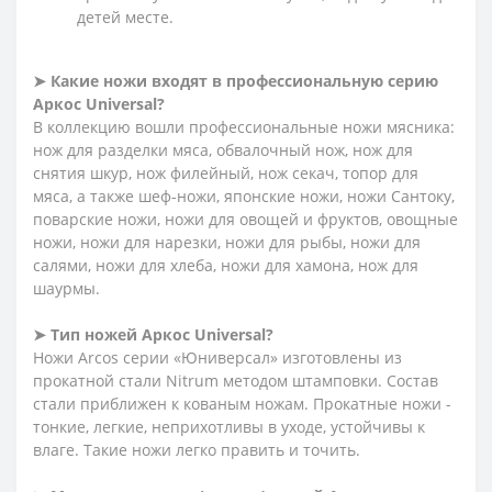
детей месте.
➤
Какие ножи входят в профессиональную серию
Аркос
Universal
?
В коллекцию вошли профессиональные ножи мясника:
нож для разделки мяса, обвалочный нож, нож для
снятия шкур, нож филейный, нож секач, топор для
мяса, а также шеф-ножи, японские ножи, ножи Сантоку,
поварские ножи, ножи для овощей и фруктов, овощные
ножи, ножи для нарезки, ножи для рыбы, ножи для
салями, ножи для хлеба, ножи для хамона, нож для
шаурмы.
➤
Тип ножей Аркос
Universal
?
Ножи Arcos серии «Юниверсал» изготовлены из
прокатной стали Nitrum методом штамповки. Состав
стали приближен к кованым ножам. Прокатные ножи -
тонкие, легкие, неприхотливы в уходе, устойчивы к
влаге. Такие ножи легко править и точить.