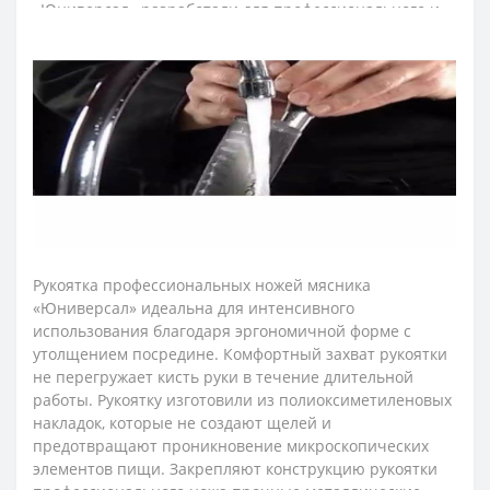
«
Юниверсал»
разработали для профессионального и
бытового назначения.
Лезвие ножа для мяса изготовили из эксклюзивной
нержавеющей стали NITRUM, которая имеет
сверхвысокую режущую способность, повышенную
твердость и коррозиестойкость. В результате лезвие
ножа для разделки мяса долго не тупится, не ржавеет,
поэтому изделие имеет долгий срок службы,
обеспечивая экономическую эффективность
инвентаря.
Рукоятка профессиональных ножей мясника
«
Юниверсал»
идеальна для интенсивного
использования благодаря эргономичной форме с
утолщением посредине. Комфортный захват рукоятки
не перегружает кисть руки в течение длительной
работы. Рукоятку изготовили из полиоксиметиленовых
накладок, которые не создают щелей и
предотвращают проникновение микроскопических
элементов пищи. Закрепляют конструкцию рукоятки