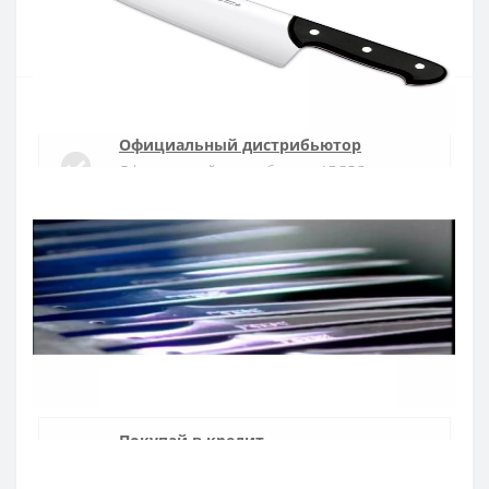
Купить
Официальный дистрибьютор
Официальный дистрибьютор ARCOS в
Украине
Быстрая доставка
Доставка в течении 1-3 дней по Украине
Гарантия качества
10 лет гарантия на ножи
Покупай в кредит
Оплата частями или мгновенная рассрочка
от ПриватБанка