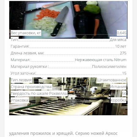
Основные характеристики
Все характеристики
Вес упаковки, кг:
0,645
Тип:
Для мяса
Гарантия:
10 лет
Длина лезвия, мм:
275
Материал:
Нержавеющая сталь Nitrum
Материал рукоятки :
Полиоксиметилен
Угол заточки:
15
Тип лезвия:
Штампованное
Страна производства:
Испания
Твердость по шкале Роквелла:
56
Упаковка:
Коробка
Нож для разделки мяса 275 мм серии «
Юниверсал
»
Аркос
используют для обработки мясной туши,
удаления прожилок и хрящей.
Серию ножей Аркос