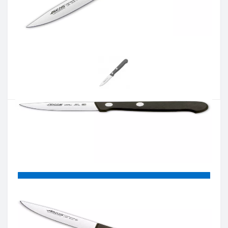
Артикул:
280104
Наличие:
В наличии
Кол-во:
Цена 637 грн.
-
+
КУПИТЬ
Купить в один клик
Введите номер телефона и мы перезвоним