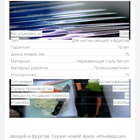
Основные характеристики
Все характеристики
Вес упаковки, кг:
0,068
Тип:
Для чистки овощей и фруктов
Гарантия:
10 лет
Длина лезвия, мм:
75
Материал:
Нержавеющая сталь Nitrum
Материал рукоятки :
Полиоксиметилен
Угол заточки:
15
Тип лезвия:
Штампованное
Страна производства:
Испания
Твердость по шкале Роквелла:
56
Упаковка:
Коробка
Нож для чистки овощей 75 мм серии «Юниверсал»
Аркос
разработан для удобной очистки кожуры
овощей и фруктов. Серию ножей Аркос «Юниверсал»