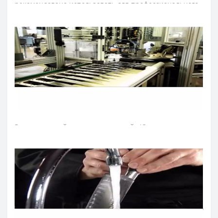
рекомендовано использовать для профессионального
и бытового назначения.
Лезвие ножа для фруктов и овощей изготовили из
эксклюзивной нержавеющей стали NITRUM, которая
имеет сверхвысокую режущую способность,
повышенную твердость и коррозиестойкость. В
результате лезвие ножа аркос долго не тупится, не
ржавеет, поэтому изделие имеет долгий срок службы,
обеспечивая экономическую эффективность
инвентаря.
Рукоятка ножей для чистки овощей «Юниверсал»
идеальна для интенсивного использования благодаря
эргономичной форме с утолщением посредине.
Комфортный захват рукоятки не перегружает кисть
руки в течение длительной работы. Рукоятку
изготовили из полиоксиметиленовых накладок,
которые не создают щелей и предотвращают
проникновение микроскопических элементов пищи.
Закрепляют конструкцию рукоятки профессионального