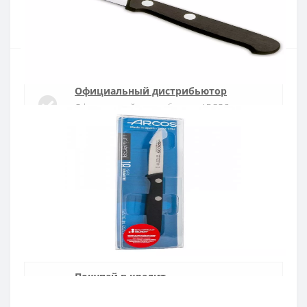
Купить
Официальный дистрибьютор
Официальный дистрибьютор ARCOS в
Украине
Быстрая доставка
Доставка в течении 1-3 дней по Украине
Гарантия качества
10 лет гарантия на ножи
Покупай в кредит
Оплата частями или мгновенная рассрочка
от ПриватБанка