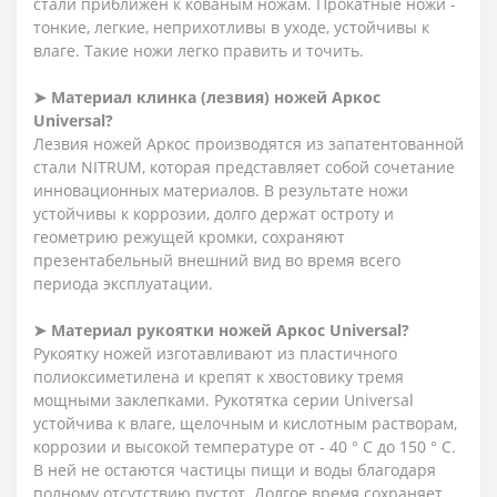
стали приближен к кованым ножам. Прокатные ножи -
тонкие, легкие, неприхотливы в уходе, устойчивы к
влаге. Такие ножи легко править и точить.
➤ Материал клинка (лезвия) ножей Аркос
Universal?
Лезвия ножей Аркос производятся из запатентованной
стали NITRUM, которая представляет собой сочетание
инновационных материалов. В результате ножи
устойчивы к коррозии, долго держат остроту и
геометрию режущей кромки, сохраняют
презентабельный внешний вид во время всего
периода эксплуатации.
➤ Материал рукоятки ножей Аркос Universal?
Рукоятку ножей изготавливают из пластичного
полиоксиметилена и крепят к хвостовику тремя
мощными заклепками. Рукотятка серии Universal
устойчива к влаге, щелочным и кислотным растворам,
коррозии и высокой температуре от - 40 ° C до 150 ° C.
В ней не остаются частицы пищи и воды благодаря
полному отсутствию пустот. Долгое время сохраняет