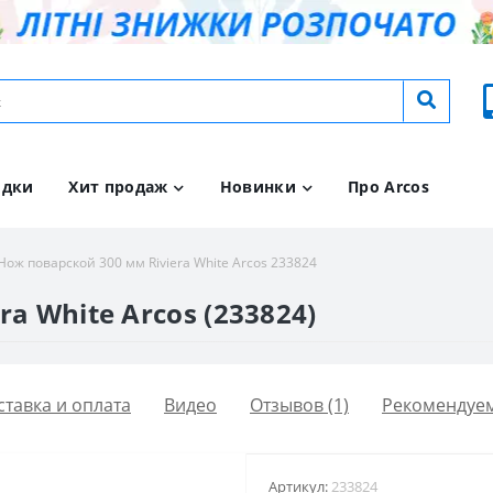
идки
Хит продаж
Новинки
Про Arcos
Нож поварской 300 мм Riviera White Arcos 233824
a White Arcos (233824)
ставка и оплата
Видео
Отзывов (1)
Рекомендуе
Артикул:
233824