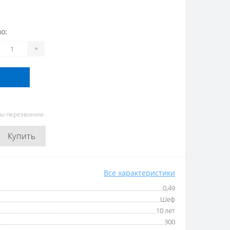
о:
+
мы перезвоним
Купить
Все характеристики
0,49
Шеф
10 лет
300