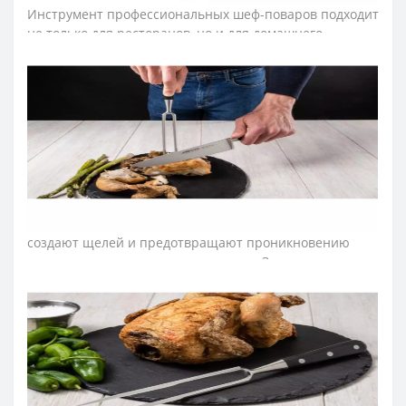
Инструмент профессиональных шеф-поваров подходит
не только для ресторанов, но и для домашнего
использования.
Зубцы вилки кухонной изготовили из эксклюзивной
нержавеющей стали NITRUM. Материал устойчив к
коррозии, поэтому изделие имеет долгий срок службы,
обеспечивая экономическую эффективность
инвентаря.
Рукоятку поварской вилки серии «Опера» изготовили
из полиоксиметиленовых накладок, которые не
создают щелей и предотвращают проникновению
микроскопических элементов пищи. Закрепляют
конструкцию рукоятки прочные металлические
заклепки. Рукоятка устойчива к кислотам, хлору,
воздействию моющих средств и высоких температур.
С поварской вилкой Arcos готовить станет легче и
быстрее.