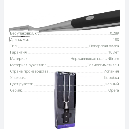
от ПриватБанка
Основные характеристики
Все характеристики
Вес упаковки, кг:
0,289
Длина, мм:
180
Тип:
Поварская вилка
Гарантия:
10 лет
Материал:
Нержавеющая сталь Nitrum
Материал рукоятки :
Полиоксиметилен
Страна производства:
Испания
Упаковка:
Коробка
Цвет рукояти:
Черный
Серия:
Opera
Вилка поварская 180 мм Opera Arcos
разработана
для удобной работы с мясом, рыбой, овощами и
другими продуктами во время варки или жарки.