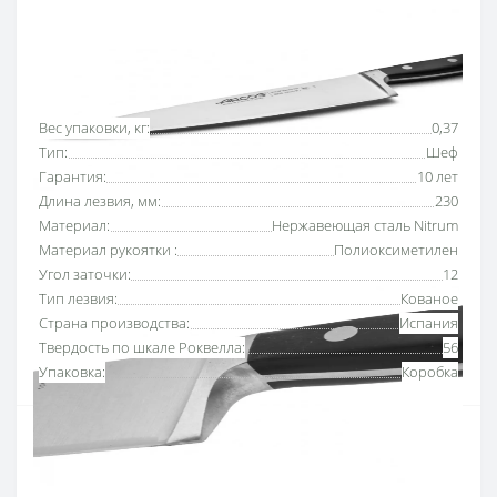
от ПриватБанка
Основные характеристики
Все характеристики
Вес упаковки, кг:
0,37
Тип:
Шеф
Гарантия:
10 лет
Длина лезвия, мм:
230
Материал:
Нержавеющая сталь Nitrum
Материал рукоятки :
Полиоксиметилен
Угол заточки:
12
Тип лезвия:
Кованое
Страна производства:
Испания
Твердость по шкале Роквелла:
56
Упаковка:
Коробка
Нож поварской 230 мм серии «Опера» Аркос
-
многофункциональный шеф-нож, подходит для
шинковки овощей и фруктов, разделки, нарезки мяса,