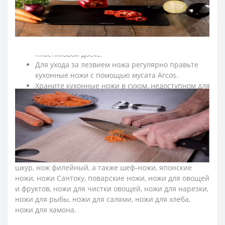
использования.
По возможности мойте ножи для кухни вручную.
После эксплуатации насухо протирайте кухонные
ножи мягкой тканью.
Рекомендуем резать на деревянной или
пластиковой доске.
Для ухода за лезвием ножа регулярно правьте
кухонные ножи с помощью мусата Arcos.
Храните кухонные ножи в сухом, недоступном для
детей месте.
➤ Какие ножи входят в профессиональную серию
Аркос
Opera?
В коллекцию вошли такие профессиональные ножи:
для разделки мяса, нож обвалочный, нож для снятия
шкур, нож филейный, а также шеф-ножи, японские
ножи, ножи Сантоку, поварские ножи, ножи для овощей
и фруктов, ножи для чистки овощей, ножи для нарезки,
ножи для рыбы, ножи для салями, ножи для хлеба,
ножи для хамона.