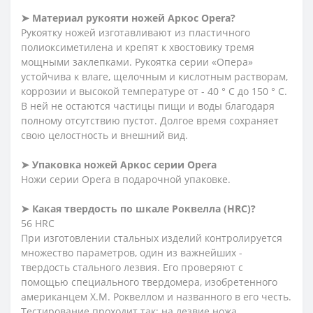
➤ Материал рукояти ножей Аркос Opera?
Рукоятку ножей изготавливают из пластичного
полиоксиметилена и крепят к хвостовику тремя
мощными заклепками. Рукоятка серии «Опера»
устойчива к влаге, щелочным и кислотным растворам,
коррозии и высокой температуре от - 40 ° C до 150 ° C.
В ней не остаются частицы пищи и воды благодаря
полному отсутствию пустот. Долгое время сохраняет
свою целостность и внешний вид.
➤ Упаковка ножей Аркос серии Opera
Ножи серии Opera в подарочной упаковке.
➤ Какая твердость по шкале Роквелла (HRC)?
56 HRC
При изготовлении стальных изделий контролируется
множество параметров, один из важнейших -
твердость стального лезвия. Его проверяют с
помощью специального твердомера, изобретенного
американцем Х.М. Роквеллом и названного в его честь.
Тестирование проходит так: на лезвие ножа