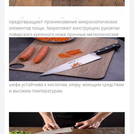
Рукоятку изготовили из полиоксиметиленовых
накладок, которые не создают щелей и
предотвращают проникновение микроскопических
элементов пищи. Закрепляют конструкцию рукоятки
поварского кухонного ножа прочные металлические
заклепки. В рукоятке отсутствуют щели, что
предотвращает проникновение мелких остатков
пищи. Закрепляют конструкцию рукоятки ножа
прочными металлическими заклепками. Выступ,
размещенный на конце рукоятки ножа серии «Опера»,
предотвращает скольжение руки повара и влияет на
безопасность использования ножа. Рукоятка ножа
шефа устойчива к кислотам, хлору, моющим средствам
и высоким температурам.
≡ ЧАСТО ЗАДАВАЕМЫЕ ВОПРОСЫ О
ПРОФЕССИОНАЛЬНЫХ НОЖАХ ARCOS
OPERA?
➤ Как ухаживать за кухонными ножами Аркос?
Мойте кухонные ножи сразу после