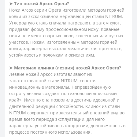
➤ Тип ножей Аркос
Opera?
Ножи Arcos серии Opera изготовили методом горячей
ковки из эксклюзивной нержавеющей стали NITRUM.
Углеродную сталь сначала нагревают, а затем куют,
придавая форму профессиональном ножу. Кованые
ножи не имеют сварных швов, склеенных или пустых
участков. Ножам, изготовленным методом горячей
ковки, характерна высокая механическая прочность,
устойчивость к поломкам и окислениям.
➤ Материал клинка (лезвия) ножей Аркос Opera?
Лезвие ножей Аркос изготавливают из
запатентованной стали NITRUM, сочетая
инновационные материалы. Непревзойденную
остроту лезвия создают по технологии «шелковый
край». Именно она позволила достичь идеальной и
длительной режущей способности. Клинок из стали
NITRUM сохраняет привлекательный внешний вид во
время всего периода эксплуатации, для него
характерна устойчивость к коррозии, долговечность в
процессе постоянного использования.