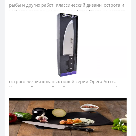
рыбы и других работ. Классический дизайн, острота и
удобство кованых ножей серии Arcos Opera не оставят
равнодушными как профессионального повара, так и
домашнего пользователя.
Лезвие шеф-ножа изготовили из эксклюзивной
нержавеющей стали NITRUM, которая имеет
сверхвысокую режущую способность, повышенную
твердость и коррозиестойкость. В результате лезвие
ножа долго не тупится, не ржавеет, поэтому изделие
имеет долгий срок службы. «Шелковый край» - так
называется технология создания особо ровного и
острого лезвия кованых ножей серии Opera Arcos.
Идеальный режущий край получают путем ручной
заточки и полировки. Шелковое лезвие не оставит Вас
равнодушными.
Защитой для пальцев во время резки служит пятка,
которая размещена на конце лезвия ножа и делает
изделие безопасным и надежным для постоянной
эксплуатации.