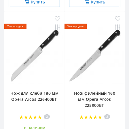
Купить
Купить
-20%
-20%
Хит продаж
Хит продаж
Нож для хлеба 180 мм
Нож филейный 160
Opera Arcos 226400ВП
мм Opera Arcos
225900ВП
2
2
в наличии