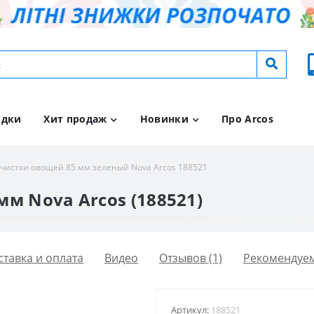
идки
Хит продаж
Новинки
Про Arcos
 чистки овощей 85 мм зеленый Nova Arcos 188521
м Nova Arcos (188521)
ставка и оплата
Видео
Отзывов (1)
Рекомендуе
Артикул:
188521