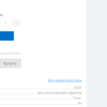
о:
+
мы перезвоним
Купить
Все характеристики
0,023
Для чистки овощей и фруктов
10 лет
85