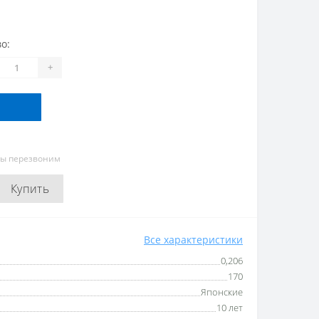
о:
+
мы перезвоним
Купить
Все характеристики
0,206
170
Японские
10 лет