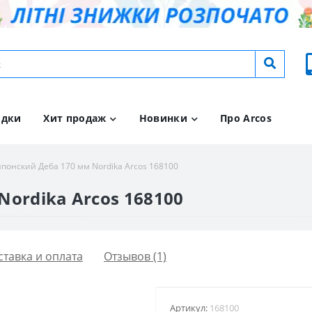
идки
Хит продаж
Новинки
Про Arcos
понский Деба 170 мм Nordika Arcos 168100
ordika Arcos 168100
ставка и оплата
Отзывов (1)
Артикул:
168100