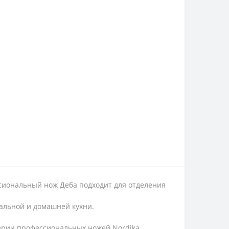
ссиональный нож Деба подходит для отделения
альной и домашней кухни.
серии профессиональных ножей Nordika.