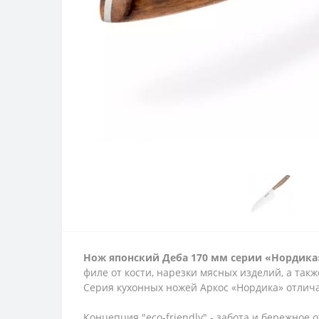
Нож японский Деба 170 мм серии «
Нордика
филе от кости, нарезки мясных изделий, а такж
Серия кухонных ножей Аркос «Нордика» отлич
Концепция "eco-friendly" - забота и бережно