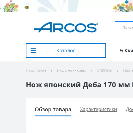
Каталог
% Ск
Ножи Arcos
Ножи по сериям
NÓRDIKA
Нож я
Нож японский Деба 170 мм N
Обзор товара
Характеристики
До