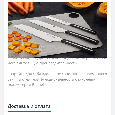
- Нейтральные цвета (белый и черный) подойдут к
любому стилю кухни.
- Упакован в 100% переработанный картон,
отражающий нашу приверженность принципам
устойчивого развития.
– Незаменимый кухонный нож.
- Благодаря эргономичной ручке удобно и надежно
лежит в руке, позволяя работать эффективно и четко.
- Готовите ли вы семейный обед или демонстрируете
свои кулинарные способности друзьям, кухонный нож
серии B-Line подарит вам необходимую уверенность и
исключительную производительность.
Откройте для себя идеальное сочетание современного
стиля и отличной функциональности с кухонным
ножом серии B-Line!
Доставка и оплата