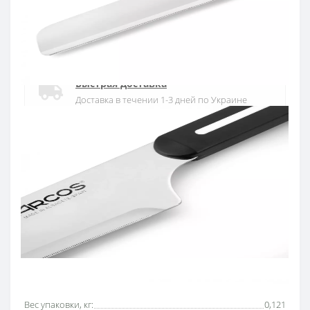
Официальный дистрибьютор
Официальный дистрибьютор ARCOS в
Украине
Быстрая доставка
Доставка в течении 1-3 дней по Украине
Гарантия качества
10 лет гарантия на ножи
Покупай в кредит
Оплата частями или мгновенная рассрочка
от ПриватБанка
Основные характеристики
Все характеристики
Вес упаковки, кг:
0,121