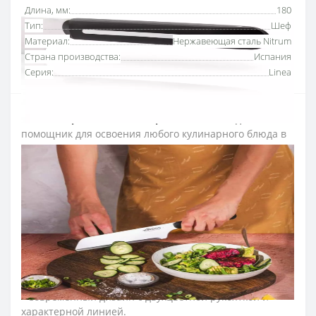
Длина, мм:
180
Тип:
Шеф
Материал:
Нержавеющая сталь Nitrum
Страна производства:
Испания
Серия:
Linea
Нож поварской 180 мм серии "B-Line"
– идеальный
помощник для освоения любого кулинарного блюда в
современном стиле. Благодаря широкому лезвию
шириной 180 мм и кромке с микрозубцами, он всегда
обеспечивает четкую нарезку.
Кухонный нож серии B-Line – ваш незаменимый
помощник в решении любых кулинарных задач.
- Его лезвие с микрозубцами отличается невероятной
режущей способностью, позволяя четко нарезать
самые разные продукты.
- Длина лезвия 180 мм позволяет выполнять более
крупные и более сложные разрезы.
- Современный дизайн с двухцветной рукояткой и
характерной линией.