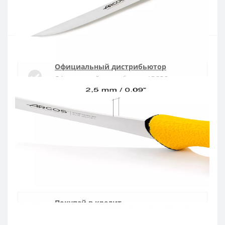
Купить
Официальный дистрибьютор
Официальный дистрибьютор ARCOS в
Украине
Быстрая доставка
Доставка в течении 1-3 дней по Украине
Гарантия качества
10 лет гарантия на ножи
Покупай в кредит
Оплата частями или мгновенная рассрочка
от ПриватБанка