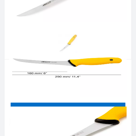
Артикул:
201500
Наличие:
В наличии
Кол-во:
Цена 863 грн.
-
+
КУПИТЬ
Купить в один клик
Введите номер телефона и мы перезвоним