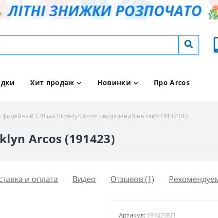
идки
Хит продаж
Новинки
Про Arcos
 филейный 170 мм Brooklyn Arcos - видалений на сайт 191423ВП
yn Arcos (191423)
ставка и оплата
Видео
Отзывов (1)
Рекомендуе
Артикул:
191423ВП