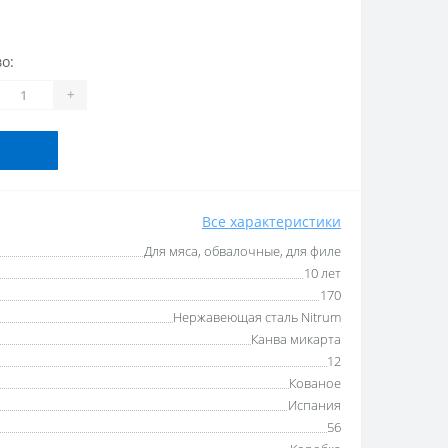
о:
+
Все характеристики
Для мяса, обвалочные, для филе
10 лет
170
Нержавеющая сталь Nitrum
Канва микарта
12
Кованое
Испания
56