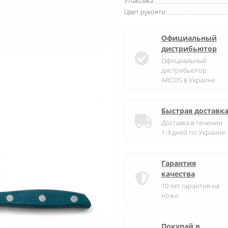
Упаковка:
Цвет рукояти:
Официальный
дистрибьютор
Официальный
дистрибьютор
ARCOS в Украине
Быстрая доставк
Доставка в течении
1-3 дней по Украине
Гарантия
качества
10 лет гарантия на
ножи
Покупай в