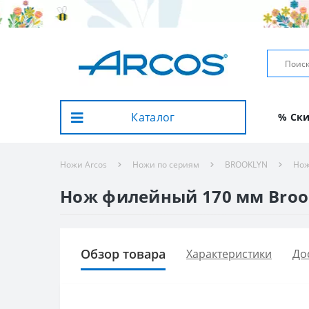
Каталог
% Ск
Ножи Arcos
Ножи по сериям
BROOKLYN
Нож
Нож филейный 170 мм Brookl
Обзор товара
Характеристики
До