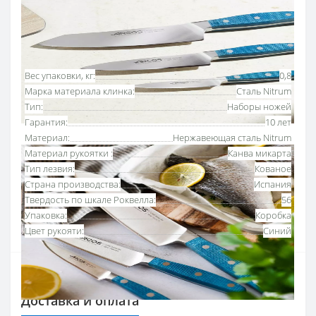
Основные характеристики
Все характеристики
Вес упаковки, кг:
0,8
Марка материала клинка:
Сталь Nitrum
Тип:
Наборы ножей
Гарантия:
10 лет
Материал:
Нержавеющая сталь Nitrum
Материал рукоятки :
Канва микарта
Тип лезвия:
Кованое
Страна производства:
Испания
Твердость по шкале Роквелла:
56
Упаковка:
Коробка
Цвет рукояти:
Синий
Доставка и оплата