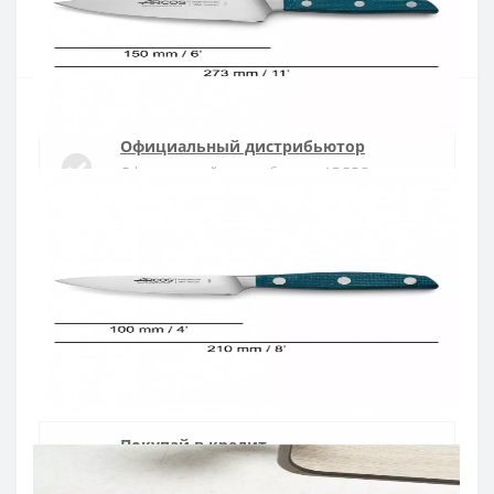
Купить
Официальный дистрибьютор
Официальный дистрибьютор ARCOS в
Украине
Быстрая доставка
Доставка в течении 1-3 дней по Украине
Гарантия качества
10 лет гарантия на ножи
Покупай в кредит
Оплата частями или мгновенная рассрочка
от ПриватБанка