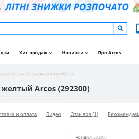
идки
Хит продаж
Новинки
Про Arcos
рской 300 мм 2900 желтый Arcos 292300
желтый Arcos (292300)
ставка и оплата
Видео
Отзывов (1)
Рекомендуе
Артикул:
292300