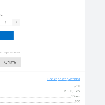
о:
+
мы перезвоним
Купить
Все характеристики
0,286
HACCP, шеф
10 лет
300