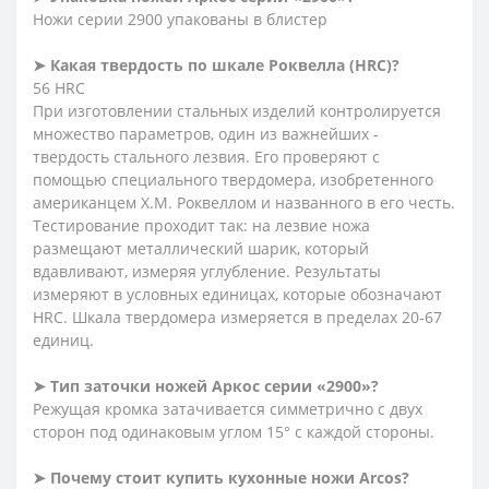
Ножи серии 2900 упакованы в блистер
➤
Какая твердость по шкале Роквелла (HRC)?
56 HRC
При изготовлении стальных изделий контролируется
множество параметров, один из важнейших -
твердость стального лезвия. Его проверяют с
помощью специального твердомера, изобретенного
американцем Х.М. Роквеллом и названного в его честь.
Тестирование проходит так: на лезвие ножа
размещают металлический шарик, который
вдавливают, измеряя углубление. Результаты
измеряют в условных единицах, которые обозначают
HRC. Шкала твердомера измеряется в пределах 20-67
единиц.
➤
Тип заточки ножей Аркос серии «2900»?
Режущая кромка затачивается симметрично с двух
сторон под одинаковым углом 15° с каждой стороны.
➤
Почему стоит купить кухонные ножи Arcos?