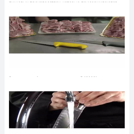
пищевых производствах, которые придерживаются
принципов HACCP. Для этих целей рукоятки ножей
имеют цветовую кодировку по назначению.
Лезвие поварского ножа изготовили из эксклюзивной
нержавеющей стали NITRUM, которая имеет
сверхвысокую режущую способность, повышенную
твердость и коррозиестойкость. В результате лезвие
поварского ножа долго не тупится, не ржавеет, поэтому
изделие имеет долгий срок службы, обеспечивая
экономическую эффективность инвентаря.
Рукоятка профессиональных ножей "2900" идеальна
для интенсивного использования благодаря
эргономичной форме с утолщением посредине.
Комфортный захват рукоятки не перегружает кисть
руки в течение длительной работы. Рукоятку
изготовили из антискользящего полипропилена, он
устойчив к кислотам, хлору, моющим средствам и
высоким температурам. Выступ, размещенный на
конце рукоятки ножа серии «2900», предотвращает