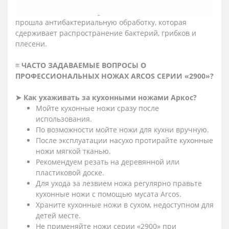
скольжение руки повара и влияет на безопасность
использования ножа. Рукоятка – гигиенична, т.к.
прошла антибактериальную обработку, которая
сдерживает распространение бактерий, грибков и
плесени.
≡ ЧАСТО ЗАДАВАЕМЫЕ ВОПРОСЫ О
ПРОФЕССИОНАЛЬНЫХ НОЖАХ ARCOS СЕРИИ «2900»?
➤
Как ухаживать за кухонными ножами Аркос?
Мойте кухонные ножи сразу после
использования.
По возможности мойте ножи для кухни вручную.
После эксплуатации насухо протирайте кухонные
ножи мягкой тканью.
Рекомендуем резать на деревянной или
пластиковой доске.
Для ухода за лезвием ножа регулярно правьте
кухонные ножи с помощью мусата Arcos.
Храните кухонные ножи в сухом, недоступном для
детей месте.
Не применяйте ножи серии «2900» при