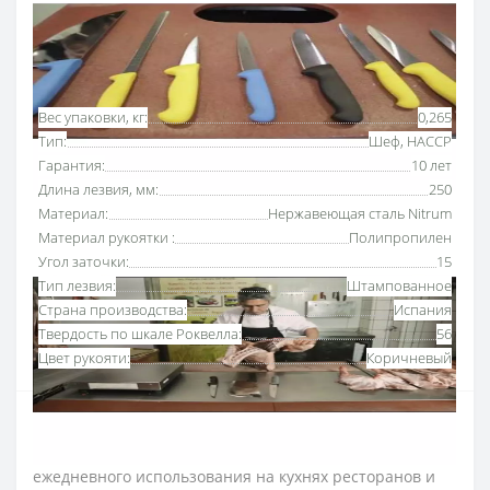
Основные характеристики
Все характеристики
Вес упаковки, кг:
0,265
Тип:
Шеф, HACCP
Гарантия:
10 лет
Длина лезвия, мм:
250
Материал:
Нержавеющая сталь Nitrum
Материал рукоятки :
Полипропилен
Угол заточки:
15
Тип лезвия:
Штампованное
Страна производства:
Испания
Твердость по шкале Роквелла:
56
Цвет рукояти:
Коричневый
Нож поварской 250 мм Аркос серии "2900"
с
рукояткой коричневого цвета
предназначен для
ежедневного использования на кухнях ресторанов и