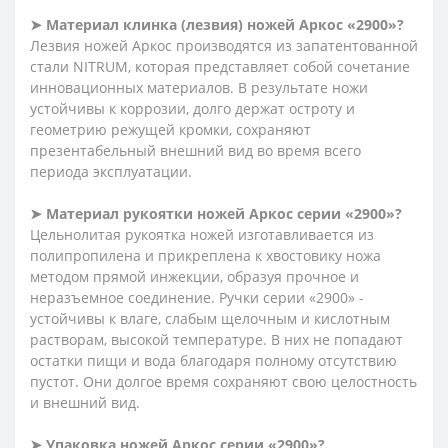
➤
Материал клинка (лезвия) ножей Аркос «2900»?
Лезвия ножей Аркос производятся из запатентованной
стали NITRUM, которая представляет собой сочетание
инновационных материалов. В результате ножи
устойчивы к коррозии, долго держат остроту и
геометрию режущей кромки, сохраняют
презентабельный внешний вид во время всего
периода эксплуатации.
➤
Материал рукоятки ножей Аркос серии «2900»?
Цельнолитая рукоятка ножей изготавливается из
полипропилена и прикреплена к хвостовику ножа
методом прямой инжекции, образуя прочное и
неразъемное соединение. Ручки серии «2900» -
устойчивы к влаге, слабым щелочным и кислотным
растворам, высокой температуре. В них не попадают
остатки пищи и вода благодаря полному отсутствию
пустот. Они долгое время сохраняют свою целостность
и внешний вид.
➤
Упаковка ножей Аркос серии «2900»?