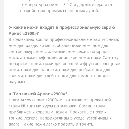
температурах ниже - 5 ° С и держите вдали от
воздействия прямых солнечных лучей.
➤
Какие ножи входят в профессиональную серию
Аркос «2900»?
В коллекцию вошли профессиональные ножи мясника:
нож для разделки мяса, обвалочный нож, нож для
снятия шкур, нож филейный, нож секач, топор для
мяса, а также шеф-ножи, японские ножи, ножи Сантоку,
поварские ножи, ножи для овощей и фруктов, овощные
ножи, ножи для нарезки, ножи для рыбы, ножи для
салями, ножи для хлеба, ножи для хамона, нож для
шаурмы.
➤
Тип ножей Аркос «2900»?
Ножи Arcos серии «2900» изготовили из прокатной
стали Nitrum методом штамповки. Состав стали
приближен к кованым ножам. Прокатные ножи -
тонкие, легкие, неприхотливы в уходе, устойчивы к
влаге. Такие ножи легко править и точить.