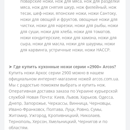
поварские ножи, нож для мяса, нож для разделки
мяса, нож для снятия шкур, нож филейный, нож
тесак, шеф-ножи, японские ножи, ножи Сантоку,
ножи для овощей и фруктов, овощные ножи для
чистки, ножи для нарезки, ножи для рыбы, ножи
для суши, ножи для хлеба, ножи для томатов,
ножи кондитерские, ножи для хамона, ножи для
сыра, ножи для масла, ножи для шаурмы, ножи
для карвинга, устричные ножи, ножи HACCP.
➤
Где купить кухонные ножи серии «2900» Arcos?
Купить ножи Аркос серии 2900 можно в нашем
официальном интернет-магазине ножей arcos.com.ua.
Мы с радостью поможем выбрать и купить нож.
Оперативная доставка заказа по Украине курьерской
службой Новая Почта: Киев, Львов, Харьков, Одесса,
Днепр, Запорожье, Черкассы, Винница, Черновцы,
Ивано-Франковск, Полтава, Луцк, Ровно, Сумы,
Житомир, Ужгород, Кропивницкий, Николаев,
Тернополь, Херсон, Хмельницкий, Чернигов и по
областям.