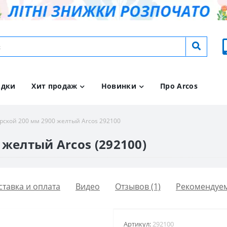
идки
Хит продаж
Новинки
Про Arcos
рской 200 мм 2900 желтый Arcos 292100
желтый Arcos (292100)
ставка и оплата
Видео
Отзывов (1)
Рекомендуе
Артикул:
292100