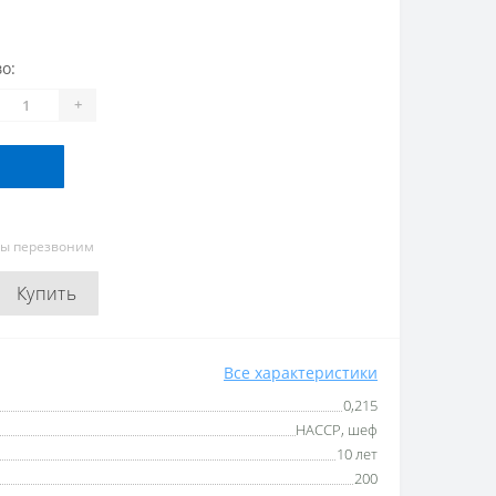
о:
+
мы перезвоним
Купить
Все характеристики
0,215
HACCP, шеф
10 лет
200