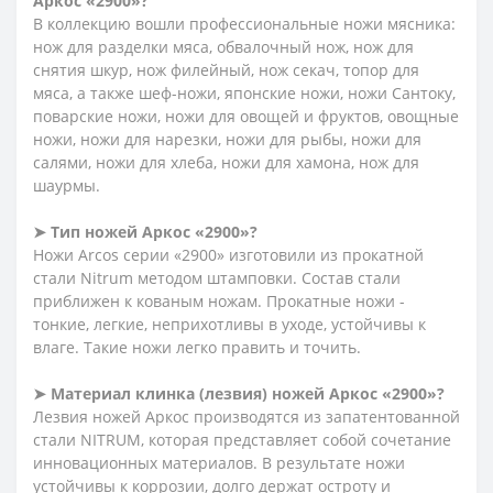
Аркос «2900»?
В коллекцию вошли профессиональные ножи мясника:
нож для разделки мяса, обвалочный нож, нож для
снятия шкур, нож филейный, нож секач, топор для
мяса, а также шеф-ножи, японские ножи, ножи Сантоку,
поварские ножи, ножи для овощей и фруктов, овощные
ножи, ножи для нарезки, ножи для рыбы, ножи для
салями, ножи для хлеба, ножи для хамона, нож для
шаурмы.
➤
Тип ножей Аркос «2900»?
Ножи Arcos серии «2900» изготовили из прокатной
стали Nitrum методом штамповки. Состав стали
приближен к кованым ножам. Прокатные ножи -
тонкие, легкие, неприхотливы в уходе, устойчивы к
влаге. Такие ножи легко править и точить.
➤
Материал клинка (лезвия) ножей Аркос «2900»?
Лезвия ножей Аркос производятся из запатентованной
стали NITRUM, которая представляет собой сочетание
инновационных материалов. В результате ножи
устойчивы к коррозии, долго держат остроту и