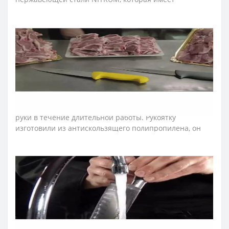
сверхвысокую режущую способность, повышенную
твердость и коррозиестойкость. В результате лезвие
поварского ножа долго не тупится, не ржавеет, поэтому
изделие имеет долгий срок службы, обеспечивая
экономическую эффективность инвентаря.
Рукоятка профессиональных ножей "2900" идеальна
для интенсивного использования благодаря
эргономичной форме с утолщением посредине.
Комфортный захват рукоятки не перегружает кисть
руки в течение длительной работы. Рукоятку
изготовили из антискользящего полипропилена, он
устойчив к кислотам, хлору, моющим средствам и
высоким температурам. Выступ, размещенный на
конце рукоятки ножа серии «2900», предотвращает
скольжение руки повара и влияет на безопасность
использования ножа. Рукоятка – гигиенична, т.к.
прошла антибактериальную обработку, которая
сдерживает распространение бактерий, грибков и
плесени.