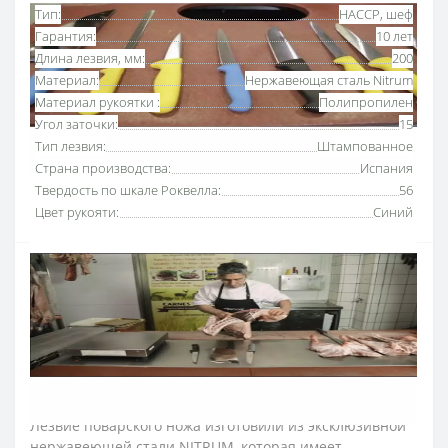
Тип:
HACCP, шеф
Гарантия:
10 лет
Длина лезвия, мм:
200
Материал:
Нержавеющая сталь Nitrum
Материал рукоятки :
Полипропилен
Угол заточки:
15
Тип лезвия:
Штампованное
Страна производства:
Испания
Твердость по шкале Роквелла:
56
Цвет рукояти:
Синий
Нож поварской 200 мм Аркос серии "2900"
с
рукояткой синего цвета
предназначен для
ежедневного использования на кухнях ресторанов и
пищевых производствах, которые придерживаются
принципов HACCP. Для этих целей рукоятки ножей
имеют цветовую кодировку по назначению.
Лезвие поварского ножа изготовили из эксклюзивной
нержавеющей стали NITRUM, которая имеет