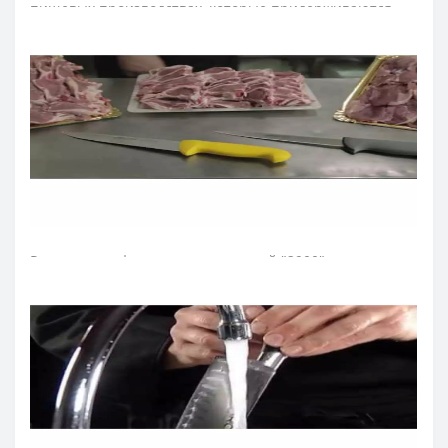
пищевых производствах, которые придерживаются
принципов HACCP. Для этих целей рукоятки ножей
имеют цветовую кодировку по назначению.
Лезвие поварского ножа изготовили из эксклюзивной
нержавеющей стали NITRUM, которая имеет
сверхвысокую режущую способность, повышенную
твердость и коррозиестойкость. В результате лезвие
поварского ножа долго не тупится, не ржавеет, поэтому
изделие имеет долгий срок службы, обеспечивая
экономическую эффективность инвентаря.
Рукоятка профессиональных ножей "2900" идеальна
для интенсивного использования благодаря
эргономичной форме с утолщением посредине.
Комфортный захват рукоятки не перегружает кисть
руки в течение длительной работы. Рукоятку
изготовили из антискользящего полипропилена, он
устойчив к кислотам, хлору, моющим средствам и
высоким температурам. Выступ, размещенный на
конце рукоятки ножа серии «2900», предотвращает