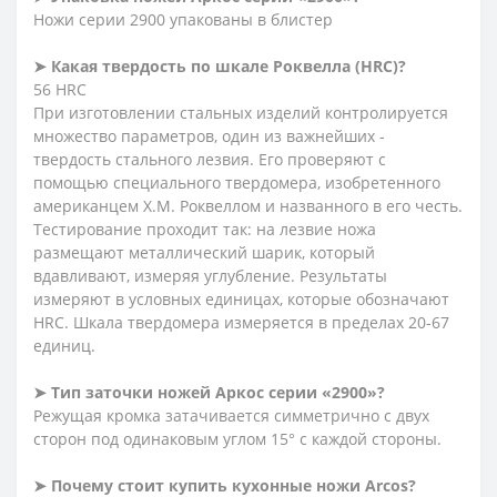
Ножи серии 2900 упакованы в блистер
➤
Какая твердость по шкале Роквелла (HRC)?
56 HRC
При изготовлении стальных изделий контролируется
множество параметров, один из важнейших -
твердость стального лезвия. Его проверяют с
помощью специального твердомера, изобретенного
американцем Х.М. Роквеллом и названного в его честь.
Тестирование проходит так: на лезвие ножа
размещают металлический шарик, который
вдавливают, измеряя углубление. Результаты
измеряют в условных единицах, которые обозначают
HRC. Шкала твердомера измеряется в пределах 20-67
единиц.
➤
Тип заточки ножей Аркос серии «2900»?
Режущая кромка затачивается симметрично с двух
сторон под одинаковым углом 15° с каждой стороны.
➤
Почему стоит купить кухонные ножи Arcos?