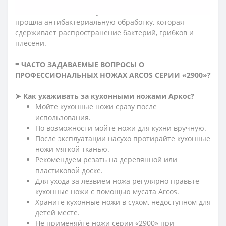
скольжение руки повара и влияет на безопасность
использования ножа. Рукоятка – гигиенична, т.к.
прошла антибактериальную обработку, которая
сдерживает распространение бактерий, грибков и
плесени.
≡ ЧАСТО ЗАДАВАЕМЫЕ ВОПРОСЫ О
ПРОФЕССИОНАЛЬНЫХ НОЖАХ ARCOS СЕРИИ «2900»?
➤
Как ухаживать за кухонными ножами Аркос?
Мойте кухонные ножи сразу после
использования.
По возможности мойте ножи для кухни вручную.
После эксплуатации насухо протирайте кухонные
ножи мягкой тканью.
Рекомендуем резать на деревянной или
пластиковой доске.
Для ухода за лезвием ножа регулярно правьте
кухонные ножи с помощью мусата Arcos.
Храните кухонные ножи в сухом, недоступном для
детей месте.
Не применяйте ножи серии «2900» при