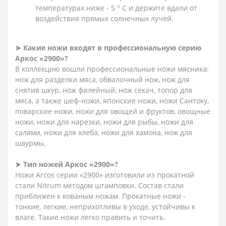
температурах ниже - 5 ° С и держите вдали от
воздействия прямых солнечных лучей.
➤
Какие ножи входят в профессиональную серию
Аркос «2900»?
В коллекцию вошли профессиональные ножи мясника:
нож для разделки мяса, обвалочный нож, нож для
снятия шкур, нож филейный, нож секач, топор для
мяса, а также шеф-ножи, японские ножи, ножи Сантоку,
поварские ножи, ножи для овощей и фруктов, овощные
ножи, ножи для нарезки, ножи для рыбы, ножи для
салями, ножи для хлеба, ножи для хамона, нож для
шаурмы.
➤
Тип ножей Аркос «2900»?
Ножи Arcos серии «2900» изготовили из прокатной
стали Nitrum методом штамповки. Состав стали
приближен к кованым ножам. Прокатные ножи -
тонкие, легкие, неприхотливы в уходе, устойчивы к
влаге. Такие ножи легко править и точить.