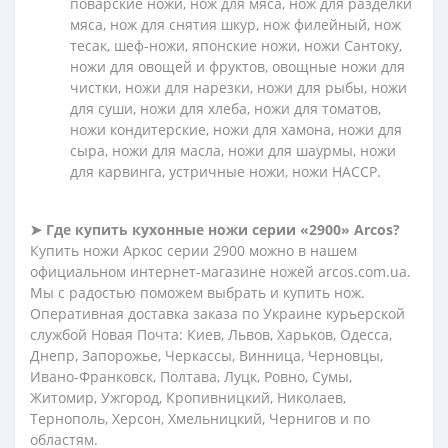
поварские ножи, нож для мяса, нож для разделки
мяса, нож для снятия шкур, нож филейный, нож
тесак, шеф-ножи, японские ножи, ножи Сантоку,
ножи для овощей и фруктов, овощные ножи для
чистки, ножи для нарезки, ножи для рыбы, ножи
для суши, ножи для хлеба, ножи для томатов,
ножи кондитерские, ножи для хамона, ножи для
сыра, ножи для масла, ножи для шаурмы, ножи
для карвинга, устричные ножи, ножи HACCP.
➤
Где купить кухонные ножи серии «2900» Arcos?
Купить ножи Аркос серии 2900 можно в нашем
официальном интернет-магазине ножей arcos.com.ua.
Мы с радостью поможем выбрать и купить нож.
Оперативная доставка заказа по Украине курьерской
службой Новая Почта: Киев, Львов, Харьков, Одесса,
Днепр, Запорожье, Черкассы, Винница, Черновцы,
Ивано-Франковск, Полтава, Луцк, Ровно, Сумы,
Житомир, Ужгород, Кропивницкий, Николаев,
Тернополь, Херсон, Хмельницкий, Чернигов и по
областям.