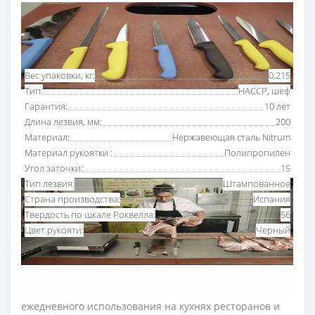
Основные характеристики
Все характеристики
Вес упаковки, кг:
0,215
Тип:
HACCP, шеф
Гарантия:
10 лет
Длина лезвия, мм:
200
Материал:
Нержавеющая сталь Nitrum
Материал рукоятки :
Полипропилен
Угол заточки:
15
Тип лезвия:
Штампованное
Страна производства:
Испания
Твердость по шкале Роквелла:
56
Цвет рукояти:
Черный
Нож поварской 200 мм Аркос серии "2900"
с
рукояткой черного цвета
предназначен для
ежедневного использования на кухнях ресторанов и