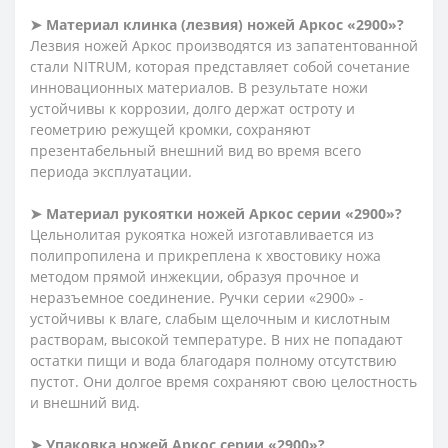
➤
Материал клинка (лезвия) ножей Аркос «2900»?
Лезвия ножей Аркос производятся из запатентованной
стали NITRUM, которая представляет собой сочетание
инновационных материалов. В результате ножи
устойчивы к коррозии, долго держат остроту и
геометрию режущей кромки, сохраняют
презентабельный внешний вид во время всего
периода эксплуатации.
➤
Материал рукоятки ножей Аркос серии «2900»?
Цельнолитая рукоятка ножей изготавливается из
полипропилена и прикреплена к хвостовику ножа
методом прямой инжекции, образуя прочное и
неразъемное соединение. Ручки серии «2900» -
устойчивы к влаге, слабым щелочным и кислотным
растворам, высокой температуре. В них не попадают
остатки пищи и вода благодаря полному отсутствию
пустот. Они долгое время сохраняют свою целостность
и внешний вид.
➤
Упаковка ножей Аркос серии «2900»?