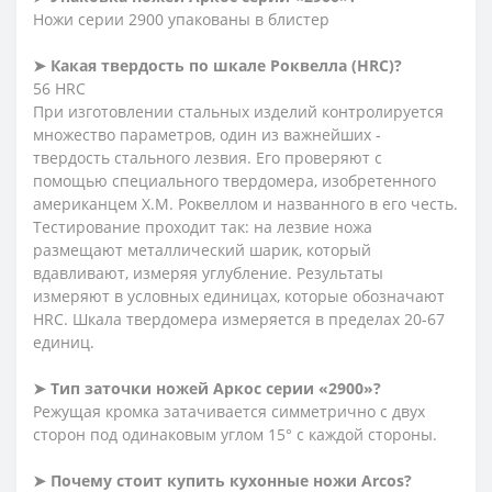
Ножи серии 2900 упакованы в блистер
➤
Какая твердость по шкале Роквелла (HRC)?
56 HRC
При изготовлении стальных изделий контролируется
множество параметров, один из важнейших -
твердость стального лезвия. Его проверяют с
помощью специального твердомера, изобретенного
американцем Х.М. Роквеллом и названного в его честь.
Тестирование проходит так: на лезвие ножа
размещают металлический шарик, который
вдавливают, измеряя углубление. Результаты
измеряют в условных единицах, которые обозначают
HRC. Шкала твердомера измеряется в пределах 20-67
единиц.
➤
Тип заточки ножей Аркос серии «2900»?
Режущая кромка затачивается симметрично с двух
сторон под одинаковым углом 15° с каждой стороны.
➤
Почему стоит купить кухонные ножи Arcos?