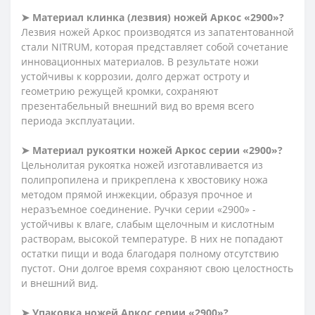
➤
Материал клинка (лезвия) ножей Аркос «2900»?
Лезвия ножей Аркос производятся из запатентованной
стали NITRUM, которая представляет собой сочетание
инновационных материалов. В результате ножи
устойчивы к коррозии, долго держат остроту и
геометрию режущей кромки, сохраняют
презентабельный внешний вид во время всего
периода эксплуатации.
➤
Материал рукоятки ножей Аркос серии «2900»?
Цельнолитая рукоятка ножей изготавливается из
полипропилена и прикреплена к хвостовику ножа
методом прямой инжекции, образуя прочное и
неразъемное соединение. Ручки серии «2900» -
устойчивы к влаге, слабым щелочным и кислотным
растворам, высокой температуре. В них не попадают
остатки пищи и вода благодаря полному отсутствию
пустот. Они долгое время сохраняют свою целостность
и внешний вид.
➤
Упаковка ножей Аркос серии «2900»?