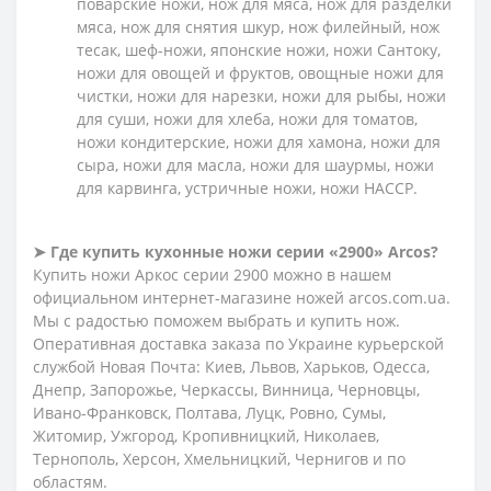
поварские ножи, нож для мяса, нож для разделки
мяса, нож для снятия шкур, нож филейный, нож
тесак, шеф-ножи, японские ножи, ножи Сантоку,
ножи для овощей и фруктов, овощные ножи для
чистки, ножи для нарезки, ножи для рыбы, ножи
для суши, ножи для хлеба, ножи для томатов,
ножи кондитерские, ножи для хамона, ножи для
сыра, ножи для масла, ножи для шаурмы, ножи
для карвинга, устричные ножи, ножи HACCP.
➤
Где купить кухонные ножи серии «2900» Arcos?
Купить ножи Аркос серии 2900 можно в нашем
официальном интернет-магазине ножей arcos.com.ua.
Мы с радостью поможем выбрать и купить нож.
Оперативная доставка заказа по Украине курьерской
службой Новая Почта: Киев, Львов, Харьков, Одесса,
Днепр, Запорожье, Черкассы, Винница, Черновцы,
Ивано-Франковск, Полтава, Луцк, Ровно, Сумы,
Житомир, Ужгород, Кропивницкий, Николаев,
Тернополь, Херсон, Хмельницкий, Чернигов и по
областям.