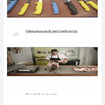
Купить
Официальный дистрибьютор
Официальный дистрибьютор ARCOS в
Украине
Быстрая доставка
Доставка в течении 1-3 дней по Украине
Гарантия качества
10 лет гарантия на ножи
Покупай в кредит
Оплата частями или мгновенная рассрочка
от ПриватБанка