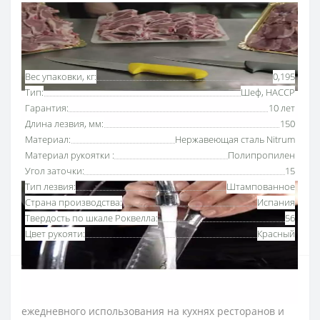
Основные характеристики
Все характеристики
Вес упаковки, кг:
0,195
Тип:
Шеф, HACCP
Гарантия:
10 лет
Длина лезвия, мм:
150
Материал:
Нержавеющая сталь Nitrum
Материал рукоятки :
Полипропилен
Угол заточки:
15
Тип лезвия:
Штампованное
Страна производства:
Испания
Твердость по шкале Роквелла:
56
Цвет рукояти:
Красный
Нож поварской 150 мм Аркос серии "2900"
с
рукояткой красного цвета
предназначен для
ежедневного использования на кухнях ресторанов и