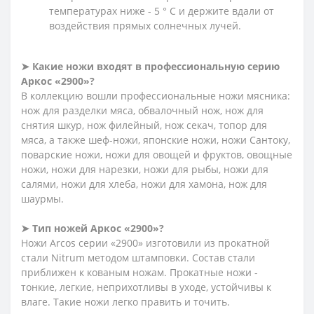
температурах ниже - 5 ° С и держите вдали от
воздействия прямых солнечных лучей.
➤
Какие ножи входят в профессиональную серию
Аркос «2900»?
В коллекцию вошли профессиональные ножи мясника:
нож для разделки мяса, обвалочный нож, нож для
снятия шкур, нож филейный, нож секач, топор для
мяса, а также шеф-ножи, японские ножи, ножи Сантоку,
поварские ножи, ножи для овощей и фруктов, овощные
ножи, ножи для нарезки, ножи для рыбы, ножи для
салями, ножи для хлеба, ножи для хамона, нож для
шаурмы.
➤
Тип ножей Аркос «2900»?
Ножи Arcos серии «2900» изготовили из прокатной
стали Nitrum методом штамповки. Состав стали
приближен к кованым ножам. Прокатные ножи -
тонкие, легкие, неприхотливы в уходе, устойчивы к
влаге. Такие ножи легко править и точить.