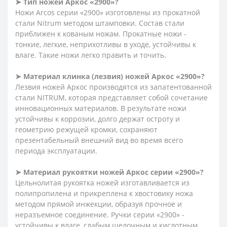
➤ Тип ножей Аркос «2900»?
Ножи Arcos серии «2900» изготовлены из прокатной
стали Nitrum методом штамповки. Состав стали
приближен к кованым ножам. Прокатные ножи -
тонкие, легкие, неприхотливы в уходе, устойчивы к
влаге. Такие ножи легко править и точить.
➤ Материал клинка (лезвия) ножей Аркос «2900»?
Лезвия ножей Аркос производятся из запатентованной
стали NITRUM, которая представляет собой сочетание
инновационных материалов. В результате ножи
устойчивы к коррозии, долго держат остроту и
геометрию режущей кромки, сохраняют
презентабельный внешний вид во время всего
периода эксплуатации.
➤ Материал рукоятки ножей Аркос серии «2900»?
Цельнолитая рукоятка ножей изготавливается из
полипропилена и прикреплена к хвостовику ножа
методом прямой инжекции, образуя прочное и
неразъемное соединение. Ручки серии «2900» -
устойчивы к влаге, слабым щелочным и кислотным