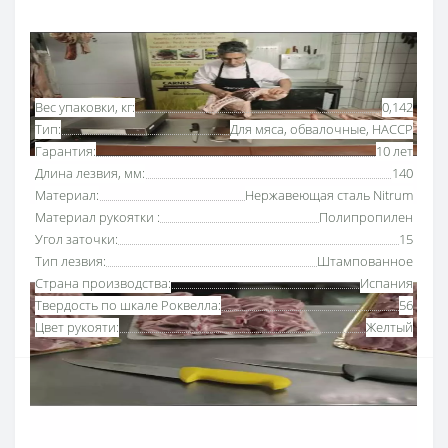
Основные характеристики
Все характеристики
Вес упаковки, кг:
0,142
Тип:
Для мяса, обвалочные, HACCP
Гарантия:
10 лет
Длина лезвия, мм:
140
Материал:
Нержавеющая сталь Nitrum
Материал рукоятки :
Полипропилен
Угол заточки:
15
Тип лезвия:
Штампованное
Страна производства:
Испания
Твердость по шкале Роквелла:
56
Цвет рукояти:
Желтый
Нож обвалочный 140 мм «2900» Аркос с рукояткой
желтого
цвета
используют для отделения мяса от
костей и хрящей. Серию профессиональных ножей