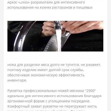
Аркос «2900» разработали для интенсивного
использования на кухнях ресторанов и пищевых
производств. Рекомендуем приобретать серию ножей
мясника "2900" предприятиям и ресторанам, которые
придерживаются принципов HACCP. Для этих целей
рукоятки ножей имеют цветовую кодировку по
назначению.
Лезвие ножа для мяса изготовили из эксклюзивной
нержавеющей стали NITRUM, которая имеет
сверхвысокую режущую способность, повышенную
твердость и коррозиестойкость. В результате лезвие
ножа для разделки мяса долго не тупится, не ржавеет,
поэтому изделие имеет долгий срок службы,
обеспечивая экономическую эффективность
инвентаря.
Рукоятка профессиональных ножей мясника "2900"
идеальна для интенсивного использования благодаря
эргономичной форме с утолщением посредине.
Комфортный захват рукоятки не перегружает кисть