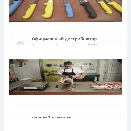
Купить
Официальный дистрибьютор
Официальный дистрибьютор ARCOS в
Украине
Быстрая доставка
Доставка в течении 1-3 дней по Украине
Гарантия качества
10 лет гарантия на ножи
Покупай в кредит
Оплата частями или мгновенная рассрочка
от ПриватБанка