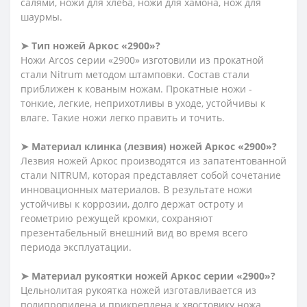
салями, ножи для хлеба, ножи для хамона, нож для
шаурмы.
➤ Тип ножей Аркос «2900»?
Ножи Arcos серии «2900» изготовили из прокатной
стали Nitrum методом штамповки. Состав стали
приближен к кованым ножам. Прокатные ножи -
тонкие, легкие, неприхотливы в уходе, устойчивы к
влаге. Такие ножи легко править и точить.
➤ Материал клинка (лезвия) ножей Аркос «2900»?
Лезвия ножей Аркос производятся из запатентованной
стали NITRUM, которая представляет собой сочетание
инновационных материалов. В результате ножи
устойчивы к коррозии, долго держат остроту и
геометрию режущей кромки, сохраняют
презентабельный внешний вид во время всего
периода эксплуатации.
➤ Материал рукоятки ножей Аркос серии «2900»?
Цельнолитая рукоятка ножей изготавливается из
полипропилена и прикреплена к хвостовику ножа