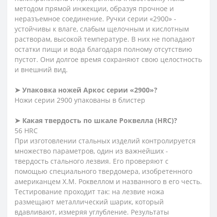
методом прямой инжекции, образуя прочное и
неразъемное соединение. Ручки серии «2900» -
устойчивы к влаге, слабым щелочным и кислотным
растворам, высокой температуре. В них не попадают
остатки пищи и вода благодаря полному отсутствию
пустот. Они долгое время сохраняют свою целостность
и внешний вид.
➤ Упаковка ножей Аркос серии «2900»?
Ножи серии 2900 упакованы в блистер
➤ Какая твердость по шкале Роквелла (HRC)?
56 HRC
При изготовлении стальных изделий контролируется
множество параметров, один из важнейших -
твердость стального лезвия. Его проверяют с
помощью специального твердомера, изобретенного
американцем Х.М. Роквеллом и названного в его честь.
Тестирование проходит так: на лезвие ножа
размещают металлический шарик, который
вдавливают, измеряя углубление. Результаты