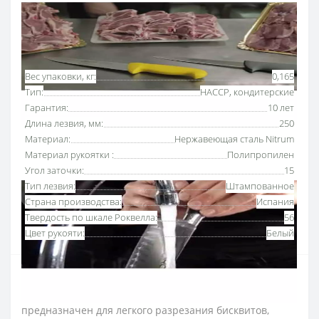
Основные характеристики
Все характеристики
Вес упаковки, кг:
0,165
Тип:
HACCP, кондитерские
Гарантия:
10 лет
Длина лезвия, мм:
250
Материал:
Нержавеющая сталь Nitrum
Материал рукоятки :
Полипропилен
Угол заточки:
15
Тип лезвия:
Штампованное
Страна производства:
Испания
Твердость по шкале Роквелла:
56
Цвет рукояти:
Белый
Нож кондитерский 250 мм «2900» Аркос с
рукояткой белого
цвета
и серрейторным краем
предназначен для легкого разрезания бисквитов,