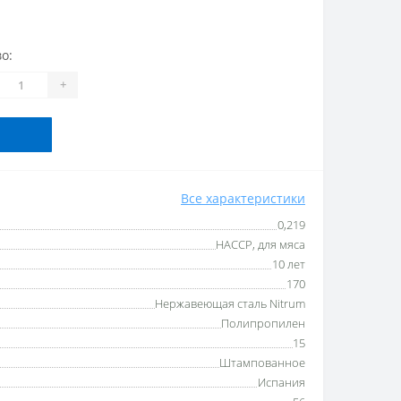
о:
+
Все характеристики
0,219
HACCP, для мяса
10 лет
170
Нержавеющая сталь Nitrum
Полипропилен
15
Штампованное
Испания