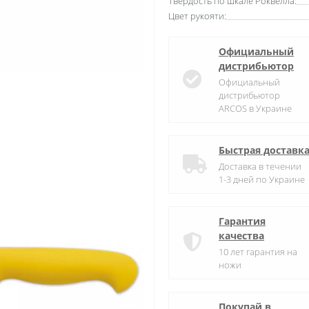
Твердость по шкале Роквелла:
Цвет рукояти:
Официальный
дистрибьютор
Официальный
дистрибьютор
ARCOS в Украине
Быстрая доставк
Доставка в течении
1-3 дней по Украине
Гарантия
качества
10 лет гарантия на
ножи
Покупай в