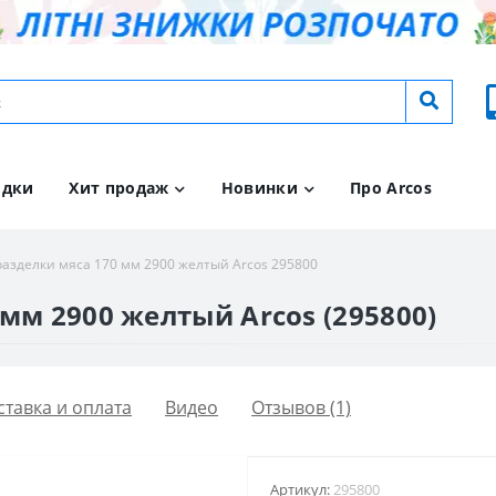
идки
Хит продаж
Новинки
Про Arcos
разделки мяса 170 мм 2900 желтый Arcos 295800
мм 2900 желтый Arcos (295800)
ставка и оплата
Видео
Отзывов (1)
Артикул:
295800