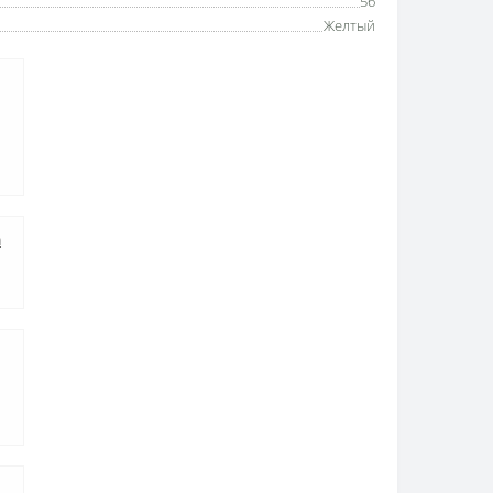
56
Желтый
а