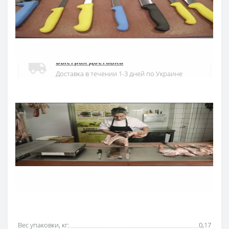
Официальный дистрибьютор
Официальный дистрибьютор ARCOS в
Украине
Быстрая доставка
Доставка в течении 1-3 дней по Украине
Гарантия качества
10 лет гарантия на ножи
Покупай в кредит
Оплата частями или мгновенная рассрочка
от ПриватБанка
Основные характеристики
Все характеристики
Вес упаковки, кг:
0,17