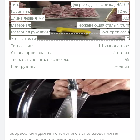
Тип:
Для рыбы, для нарезки, HACCP
Гарантия:
10 лет
Длина лезвия, мм:
300
Материал:
Нержавеющая сталь Nitrum
Материал рукоятки :
Полипропилен
Угол заточки:
15
Тип лезвия:
Штампованное
Страна производства:
Испания
Твердость по шкале Роквелла:
56
Цвет рукояти:
Желтый
Нож для лосося 300 мм «2900» Аркос с рукояткой
желтого
цвета
предназначен для тонкой нарезки
лосося и других видов рыбы. Благодаря воздушным
капсулам вдоль лезвия продукты не прилипают к
поверхности ножа. Ножом для лосося резать легче и
быстрее.
Серию профессиональных ножей Аркос «2900»
разработали для интенсивного использования на
кухнях ресторанов и пищевых производств.