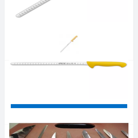
Артикул:
293300
Наличие:
нет в наличии
Кол-во:
Цена 1 438 грн.
-
+
КУПИТЬ