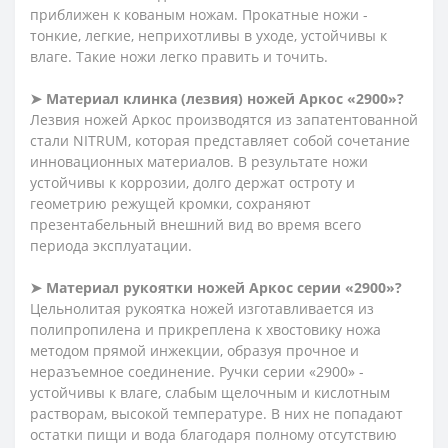
приближен к кованым ножам. Прокатные ножи -
тонкие, легкие, неприхотливы в уходе, устойчивы к
влаге. Такие ножи легко править и точить.
➤ Материал клинка (лезвия) ножей Аркос «2900»?
Лезвия ножей Аркос производятся из запатентованной
стали NITRUM, которая представляет собой сочетание
инновационных материалов. В результате ножи
устойчивы к коррозии, долго держат остроту и
геометрию режущей кромки, сохраняют
презентабельный внешний вид во время всего
периода эксплуатации.
➤ Материал рукоятки ножей Аркос серии «2900»?
Цельнолитая рукоятка ножей изготавливается из
полипропилена и прикреплена к хвостовику ножа
методом прямой инжекции, образуя прочное и
неразъемное соединение. Ручки серии «2900» -
устойчивы к влаге, слабым щелочным и кислотным
растворам, высокой температуре. В них не попадают
остатки пищи и вода благодаря полному отсутствию