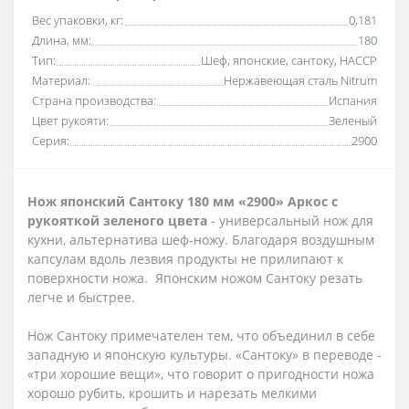
Вес упаковки, кг:
0,181
Длина, мм:
180
Тип:
Шеф, японские, сантоку, HACCP
Материал:
Нержавеющая сталь Nitrum
Страна производства:
Испания
Цвет рукояти:
Зеленый
Серия:
2900
Нож японский Сантоку 180 мм «2900» Аркос с
рукояткой зеленого цвета
- универсальный нож для
кухни, альтернатива шеф-ножу. Благодаря воздушным
капсулам вдоль лезвия продукты не прилипают к
поверхности ножа. Японским ножом Сантоку резать
легче и быстрее.
Нож Сантоку примечателен тем, что объединил в себе
западную и японскую культуры. «Сантоку» в переводе -
«три хорошие вещи», что говорит о пригодности ножа
хорошо рубить, крошить и нарезать мелкими