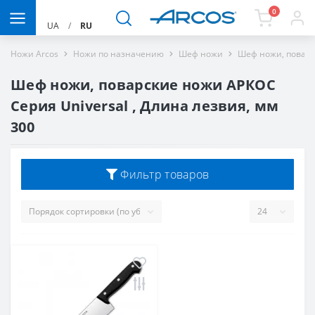
0
UA
/
RU
Ножи Arcos
Ножи по назначению
Шеф ножи
Шеф ножи, поварск
Шеф ножи, поварские ножи АРКОС
Серия Universal , Длина лезвия, мм
300
Фильтр товаров