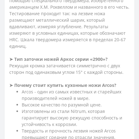
помощью специального твердомера, изобретенного
американцем Х.М. Роквеллом и названного в его честь.
Тестирование проходит так: на лезвие ножа
размещают металлический шарик, который
вдавливают, измеряя углубление. Результаты
измеряют в условных единицах, которые обозначают
HRC. Шкала твердомера измеряется в пределах 20-67
единиц.
➤ Тип заточки ножей Аркос серии «2900»?
Режущая кромка затачивается симметрично с двух
сторон под одинаковым углом 15° с каждой стороны.
➤ Почему стоит купить кухонные ножи Arcos?
Arcos - один из самых известных и старейших
производителей ножей в мире.
Высокое качество по разумной цене.
Изготовлены из стали Nitrum, которая
гарантирует высокую режущую способность и
устойчивость к коррозии.
Твердость и прочность лезвия ножей Arcos
превышают средние по отрасли значения.