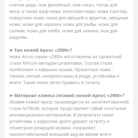
снятия шкур, нож филейный, нож секач, топор для
мяса, а также шеф-ножи, японские ножи, ножи Сантоку,
поварские ножи, ножи для овощей и фруктов, овощные
ножи, ножи для нарезки, ножи для рыбы, ножи для
салями, ножи для хлеба, ножи для хамона, нож для
шаурмы.
➤ Тип ножей Аркос «2900»?
Ножи Arcos серии «2900» изготовлены из прокатной
стали Nitrum методом штамповки. Состав стали
приближен к кованым ножам. Прокатные ножи -
тонкие, легкие, неприхотливы в уходе, устойчивы к
влаге. Такие ножи легко править и точить.
➤ Материал клинка (лезвия) ножей Аркос «2900»?
Лезвия ножей Аркос производятся из запатентованной
стали NITRUM, которая представляет собой сочетание
инновационных материалов. В результате ножи
устойчивы к коррозии, долго держат остроту и
геометрию режущей кромки, сохраняют
презентабельный внешний вид во время всего