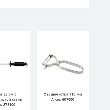
т 23 см с
Овощечистка 110 мм
истой стали
Arcos 607000
os 278100