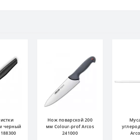
чистки
Нож поварской 200
Муса
м черный
мм Сolour-prof Arcos
углерод
 188300
241000
Arc