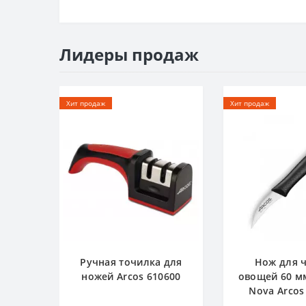
Столовые приборы
NÓRDIKA
Штопоры
Лидеры продаж
OPERA
Кухонные аксессуары
RIVIERA ROSE PINK
Хит продаж
Хит продаж
RIVIERA BLACK
RIVIERA WHITE
UNIVERSAL
NATURA
LATINA
NIZA
Ручная точилка для
Нож для 
ножей Arcos 610600
овощей 60 м
MAITRE
Nova Arcos
NOVA