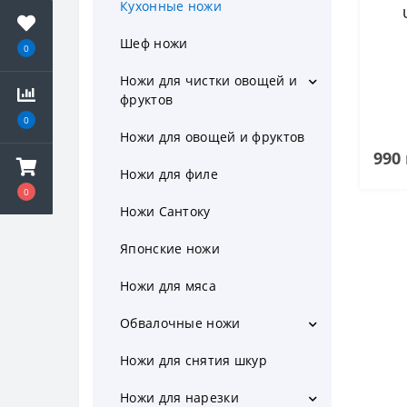
Кухонные ножи
Шеф ножи
0
Ножи для чистки овощей и
фруктов
Набор ножей для чистки
0
овощей
Ножи для овощей и фруктов
990 
Нож для томатов
Ножи для филе
0
Овощечистка
Ножи Сантоку
Японские ножи
Ножи для мяса
Обвалочные ножи
Обвалочные ножи для мяса
Ножи для снятия шкур
Обвалочные ножи для птицы
Ножи для нарезки