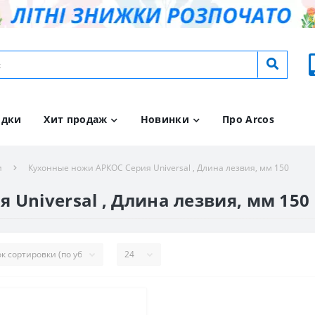
идки
Хит продаж
Новинки
Про Arcos
и
Кухонные ножи АРКОС Серия Universal , Длина лезвия, мм 150
Universal , Длина лезвия, мм 150