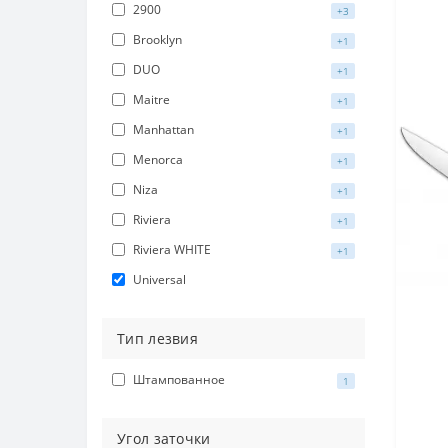
2900
+3
Brooklyn
+1
DUO
+1
Maitre
+1
Manhattan
+1
Menorca
+1
Niza
+1
Riviera
+1
Riviera WHITE
+1
Universal
Тип лезвия
Штампованное
1
Угол заточки