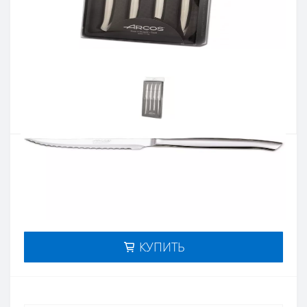
Артикул:
378400
Наличие:
нет в наличии
Кол-во:
Цена 1 534 грн.
-
+
КУПИТЬ