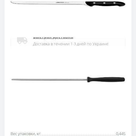
Официальный дистрибьютор
Официальный дистрибьютор ARCOS в
Украине
Быстрая доставка
Доставка в течении 1-3 дней по Украине
Гарантия качества
10 лет гарантия на ножи
Покупай в кредит
Оплата частями или мгновенная рассрочка
от ПриватБанка
Основные характеристики
Все характеристики
Вес упаковки, кг:
0,445