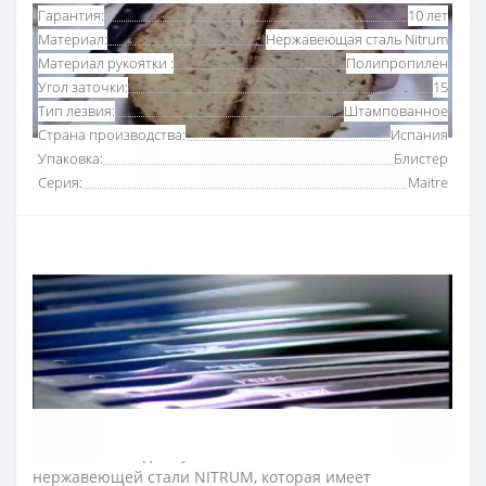
Гарантия:
10 лет
Материал:
Нержавеющая сталь Nitrum
Материал рукоятки :
Полипропилен
Угол заточки:
15
Тип лезвия:
Штампованное
Страна производства:
Испания
Упаковка:
Блистер
Серия:
Maitre
Набор ножей из 2-х предметов серии «Майтре»
Arcos
идеальный для домашнего использования, а
также для работы на небольших кухнях.
В набор ножей входят:
гибкий нож для хамона, окорока 275 мм
мусат для правки ножей 230 мм
Лезвие ножей для кухни изготовили из эксклюзивной
нержавеющей стали NITRUM, которая имеет