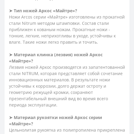
➤ Тип ножей Аркос «Майтре»?
Ножи Arcos серии «Майтре» изготовлены из прокатной
стали Nitrum методом штамповки. Состав стали
приближен к кованым ножам. Прокатные ножи -
тонкие, легкие, неприхотливы в уходе, устойчивы к
влаге. Такие ножи легко править и точить.
➤ Материал клинка (лезвия) ножей Аркос
«Майтре»?
Лезвия ножей Аркос производятся из запатентованной
стали NITRUM, которая представляет собой сочетание
инновационных материалов. В результате ножи
устойчивы к коррозии, долго держат остроту и
геометрию режущей кромки, сохраняют
презентабельный внешний вид во время всего
периода эксплуатации.
➤ Материал рукоятки ножей Аркос серии
«Майтре»?
Цельнолитая рукоятка из полипропилена прикреплена