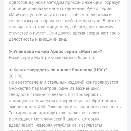
к хвостовику ножа методом прямой инжекции, образуя
прочное и неразъемное соединение. Ручки серии
«Майтре» устойчивы к влаге, слабым щелочным и
кислотным растворам, высокой температуре. В них не
попадают остатки пищи и вода благодаря полному
отсутствию пустот. Они долгое время сохраняют свою
целостность и внешний вид.
➤ Упаковка ножей Аркос серии «Майтре»?
Ножи серии Майтре упакованы в блистер
➤ Какая твердость по шкале Роквелла (HRC)?
56 HRC
При изготовлении стальных изделий контролируется
множество параметров, один из важнейших -
твердость стального лезвия. Его проверяют с
помощью специального твердомера, изобретенного
американцем Х.М. Роквеллом и названного в его честь.
Тестирование проходит так: на лезвие ножа
размещают металлический шарик, который
вдавливают, измеряя углубление. Результаты