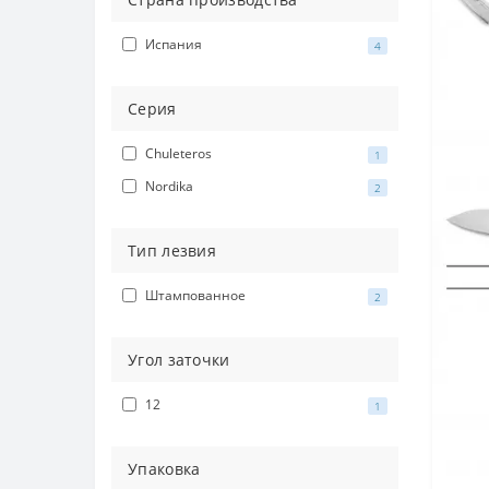
Испания
4
Серия
Chuleteros
1
Nordika
2
Тип лезвия
Штампованное
2
Угол заточки
12
1
Упаковка