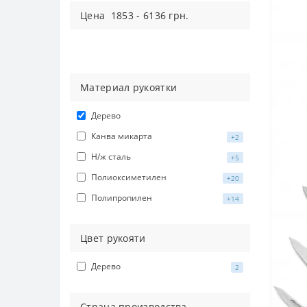
Цена
1853
-
6136
грн.
Материал рукоятки
Дерево
Канва микарта
+2
Н/ж сталь
+5
Полиоксиметилен
+20
Полипропилен
+14
Цвет рукояти
Дерево
2
Страна производства