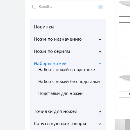
Коробка
2
Новинки
Ножи по назначению
Кухонные ножи
Ножи по сериям
Шеф ножи
CLARA
Наборы ножей
Ножи для чистки овощей и
CLASSIC PRO
Наборы ножей в подставке
фруктов
Набор ножей для чистки
DUO PRO
Наборы ножей без подставки
овощей
Ножи для овощей и фруктов
ECLIPSE
Подставки для ножей
Нож для томатов
Ножи для филе
IBIZA
Овощечистка
Ножи Сантоку
Точилки для ножей
José Andrés
Мусаты
Японские ножи
Сопутствующие товары
KYOTO
Электрические точилки для
Кольчужные перчатки