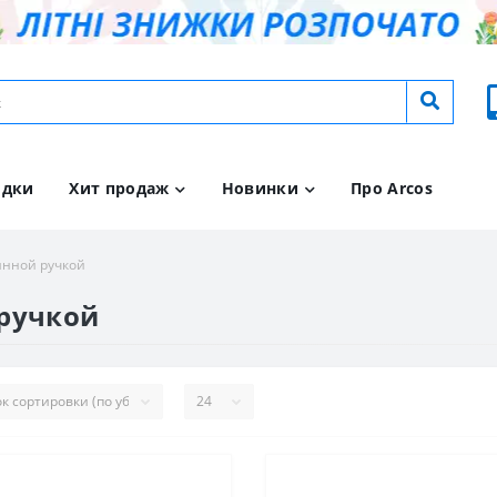
идки
Хит продаж
Новинки
Про Arcos
янной ручкой
 ручкой