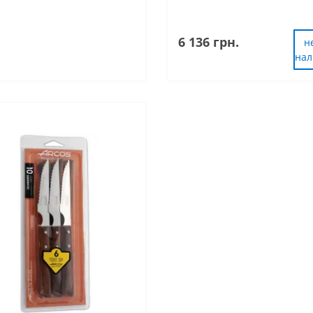
6 136 грн.
н
на