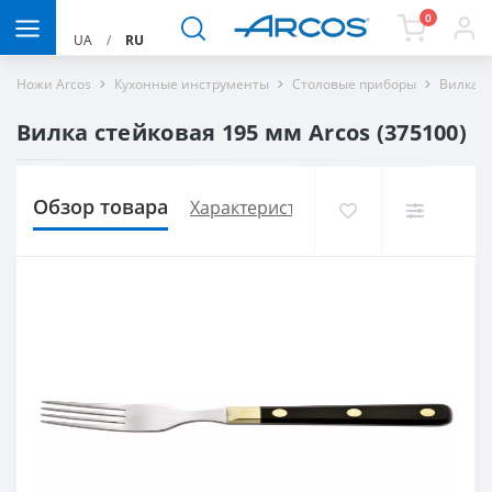
0
UA
/
RU
Ножи Arcos
Кухонные инструменты
Столовые приборы
Вилка д
Вилка стейковая 195 мм Arcos (375100)
Обзор товара
Характеристики
Доставка и опла