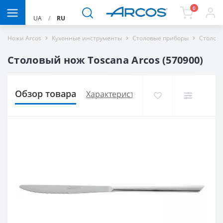
0
UA
/
RU
Ножи Arcos
Кухонные инструменты
Столовые приборы
Столовы
Столовый нож Toscana Arcos (570900)
Обзор товара
Характеристики
Доставка и опла