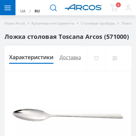
0
UA
/
RU
Ножи Arcos
Кухонные инструменты
Столовые приборы
Ложка с
Ложка столовая Toscana Arcos (571000)
Характеристики
Доставка и оплата
Отзывов (0