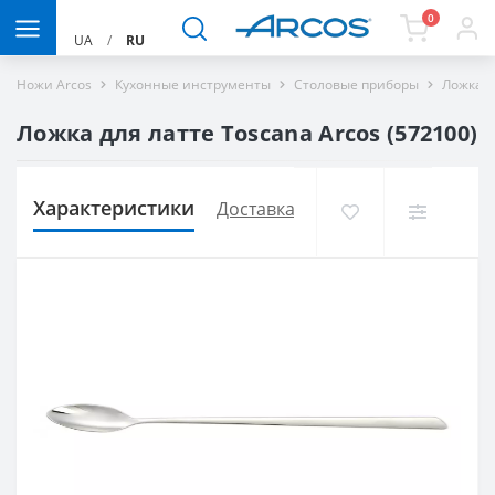
0
UA
/
RU
Ножи Arcos
Кухонные инструменты
Столовые приборы
Ложка д
Ложка для латте Toscana Arcos (572100)
Характеристики
Доставка и оплата
Отзывов (0