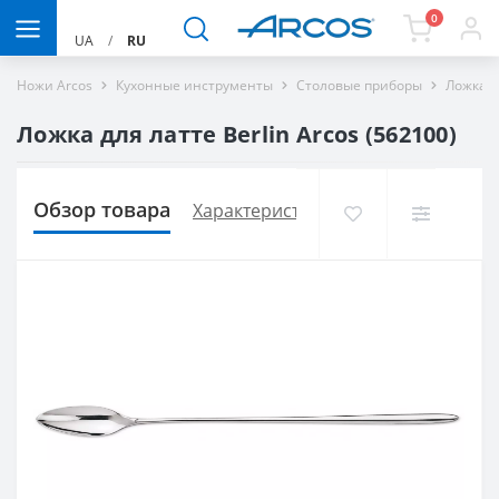
0
UA
/
RU
Ножи Arcos
Кухонные инструменты
Столовые приборы
Ложка д
Ложка для латте Berlin Arcos (562100)
Обзор товара
Характеристики
Доставка и опла